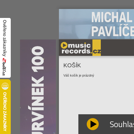
KOŠÍK
Váš košík je prázdný
Souhla