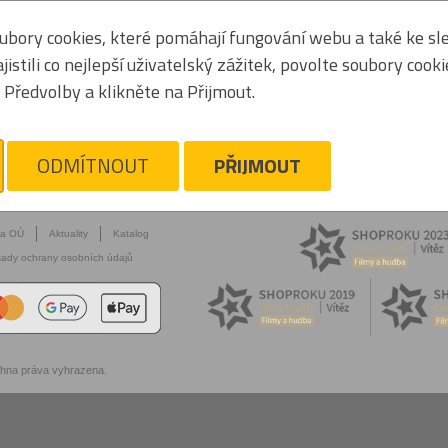
bory cookies, které pomáhají fungování webu a také ke sle
stili co nejlepší uživatelský zážitek, povolte soubory cook
Předvolby a klikněte na Přijmout.
ODMÍTNOUT
PŘIJMOUT
na OÚ
Aktuality
Katalog
ady ochrany osobních údajů
chna práva vyhrazena.