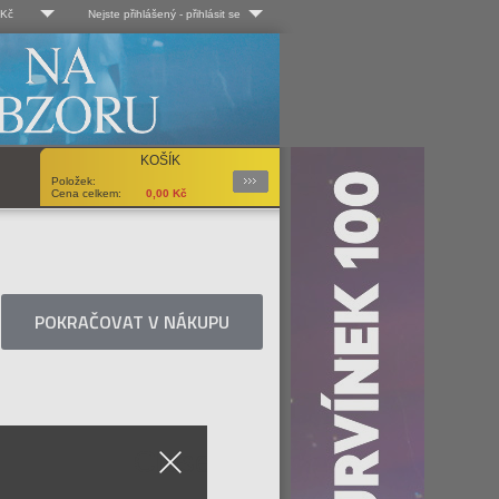
 Kč
Nejste přihlášený
-
přihlásit se
 Kč
Log-in
 EUR
Uživ. jméno:
KOŠÍK
Podrobnosti
Položek:
Heslo:
Cena celkem:
0,00
Kč
Registrace
Zapomenuté heslo?
POKRAČOVAT V NÁKUPU
Close