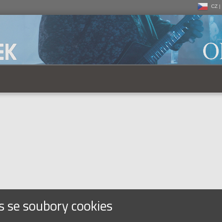
CZ |
CZ |
SK |
s se soubory cookies