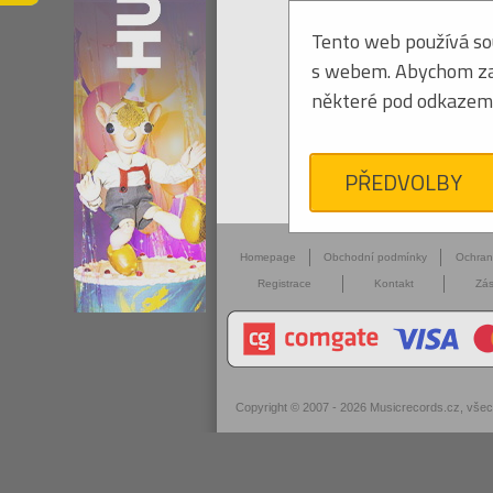
Tento web používá sou
s webem. Abychom zaji
některé pod odkazem 
PŘEDVOLBY
Homepage
Obchodní podmínky
Ochra
Registrace
Kontakt
Zás
Copyright © 2007 - 2026
Musicrecords.cz
, vše