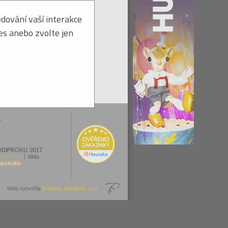
dování vaší interakce
ies anebo zvolte jen
Web vytvořila
B Media Solutions s.r.o.