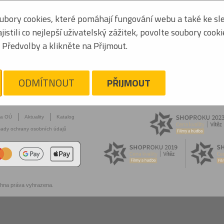
bory cookies, které pomáhají fungování webu a také ke sle
stili co nejlepší uživatelský zážitek, povolte soubory cook
Předvolby a klikněte na Přijmout.
ODMÍTNOUT
PŘIJMOUT
na OÚ
Aktuality
Katalog
ady ochrany osobních údajů
chna práva vyhrazena.