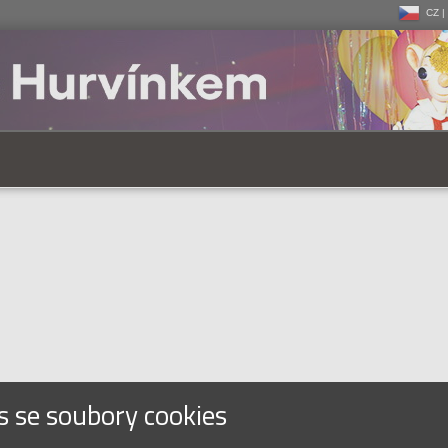
CZ |
CZ |
SK |
s se soubory cookies