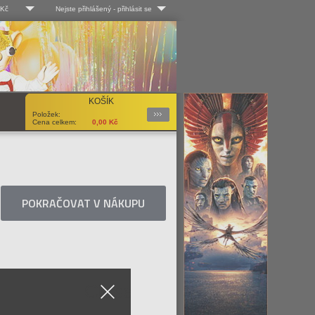
 Kč
Nejste přihlášený
-
přihlásit se
 Kč
Log-in
 EUR
Uživ. jméno:
KOŠÍK
Podrobnosti
Položek:
Heslo:
Cena celkem:
0,00
Kč
Registrace
Zapomenuté heslo?
POKRAČOVAT V NÁKUPU
Close