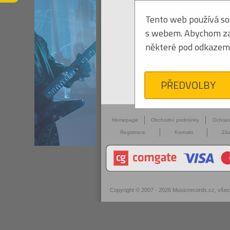
Tento web používá sou
s webem. Abychom zaji
některé pod odkazem 
PŘEDVOLBY
Homepage
Obchodní podmínky
Ochra
Registrace
Kontakt
Zás
Copyright © 2007 - 2026
Musicrecords.cz
, vše