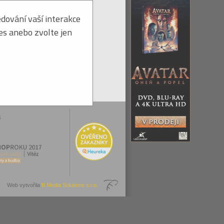
dování vaší interakce
ies anebo zvolte jen
Web vytvořila
B Media Solutions s.r.o.