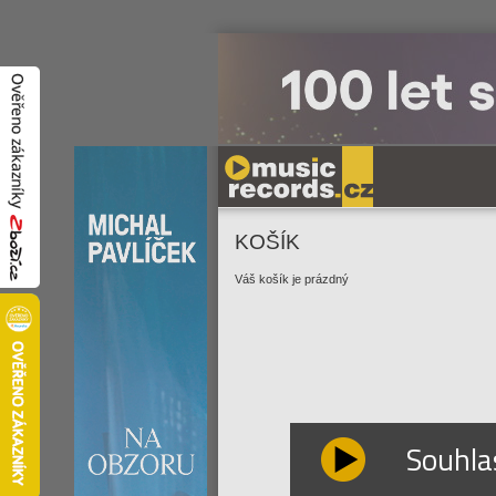
KOŠÍK
Váš košík je prázdný
Souhla