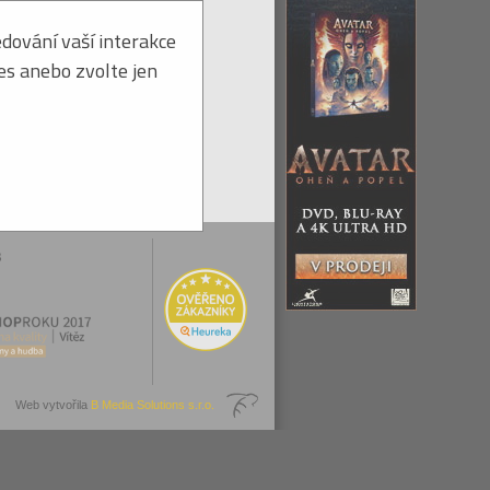
dování vaší interakce
ies anebo zvolte jen
Web vytvořila
B Media Solutions s.r.o.