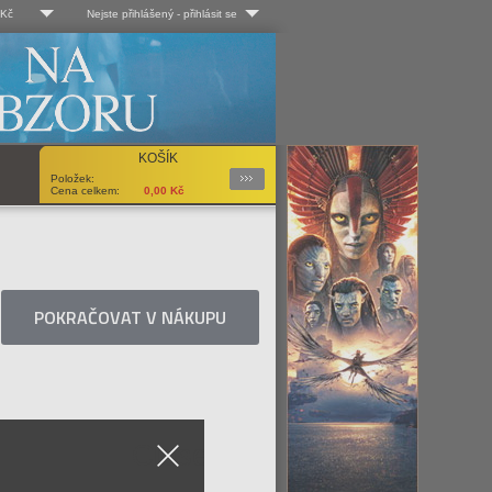
 Kč
Nejste přihlášený
-
přihlásit se
 Kč
Log-in
 EUR
Uživ. jméno:
KOŠÍK
Podrobnosti
Položek:
Heslo:
Cena celkem:
0,00
Kč
Registrace
Zapomenuté heslo?
POKRAČOVAT V NÁKUPU
Close