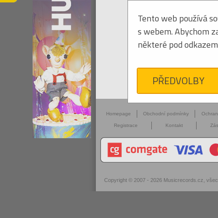
Tento web používá sou
s webem. Abychom zaji
některé pod odkazem 
PŘEDVOLBY
Homepage
Obchodní podmínky
Ochra
Registrace
Kontakt
Zás
Copyright © 2007 - 2026
Musicrecords.cz
, vše