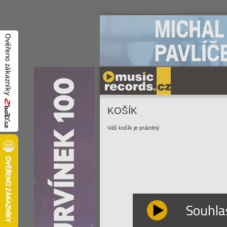
KOŠÍK
Váš košík je prázdný
Souhla