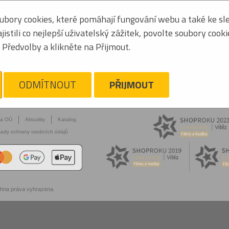
bory cookies, které pomáhají fungování webu a také ke sle
stili co nejlepší uživatelský zážitek, povolte soubory cook
Předvolby a klikněte na Přijmout.
ODMÍTNOUT
PŘIJMOUT
na OÚ
Aktuality
Katalog
ady ochrany osobních údajů
chna práva vyhrazena.