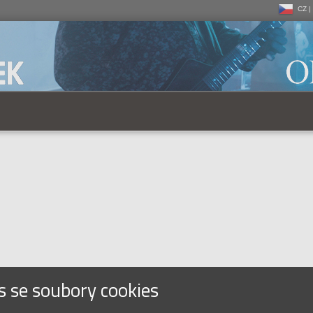
CZ |
CZ |
SK |
s se soubory cookies