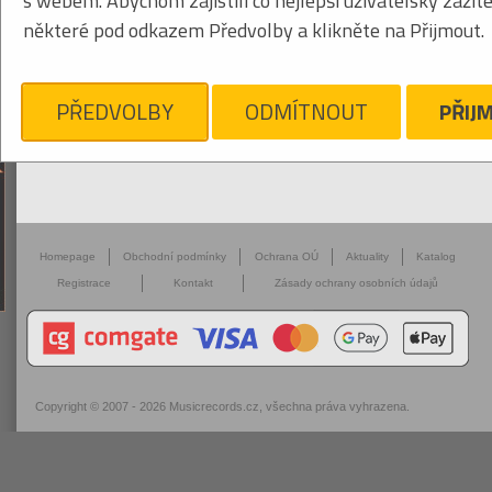
s webem. Abychom zajistili co nejlepší uživatelský zážit
některé pod odkazem Předvolby a klikněte na Přijmout.
PŘEDVOLBY
ODMÍTNOUT
PŘIJ
Homepage
Obchodní podmínky
Ochrana OÚ
Aktuality
Katalog
Registrace
Kontakt
Zásady ochrany osobních údajů
Copyright © 2007 - 2026
Musicrecords.cz
, všechna práva vyhrazena.