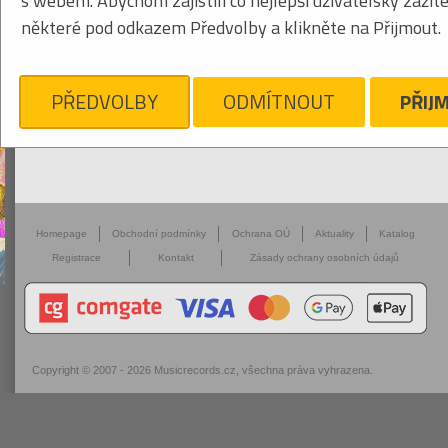
s webem. Abychom zajistili co nejlepší uživatelský zážit
některé pod odkazem Předvolby a klikněte na Přijmout.
PŘEDVOLBY
ODMÍTNOUT
PŘIJ
Homepage
Obchodní podmínky
Ochrana OÚ
Aktuality
Katalog
Registrace
Kontakt
Zásady ochrany osobních údajů
Copyright © 2007 - 2026
Musicrecords.cz
, všechna práva vyhrazena.