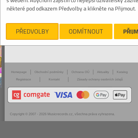
s webem. Abychom zajistili co nejlepší uživatelský zážit
některé pod odkazem Předvolby a klikněte na Přijmout.
PŘEDVOLBY
ODMÍTNOUT
PŘIJ
Homepage
Obchodní podmínky
Ochrana OÚ
Aktuality
Katalog
Registrace
Kontakt
Zásady ochrany osobních údajů
Copyright © 2007 - 2026
Musicrecords.cz
, všechna práva vyhrazena.