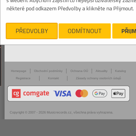
s webem. Abychom zajistili co nejlepší uživatelský zážit
některé pod odkazem Předvolby a klikněte na Přijmout.
PŘEDVOLBY
ODMÍTNOUT
PŘIJ
Homepage
Obchodní podmínky
Ochrana OÚ
Aktuality
Katalog
Registrace
Kontakt
Zásady ochrany osobních údajů
Copyright © 2007 - 2026
Musicrecords.cz
, všechna práva vyhrazena.