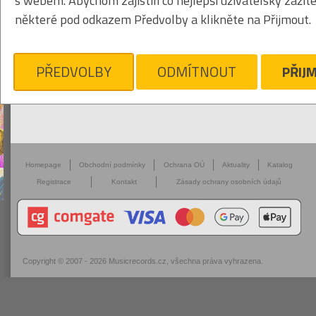
s webem. Abychom zajistili co nejlepší uživatelský zážit
některé pod odkazem Předvolby a klikněte na Přijmout.
PŘEDVOLBY
ODMÍTNOUT
PŘIJ
Homepage
Obchodní podmínky
Ochrana OÚ
Aktuality
Katalog
Registrace
Kontakt
Zásady ochrany osobních údajů
Copyright © 2007 - 2026
Musicrecords.cz
, všechna práva vyhrazena.