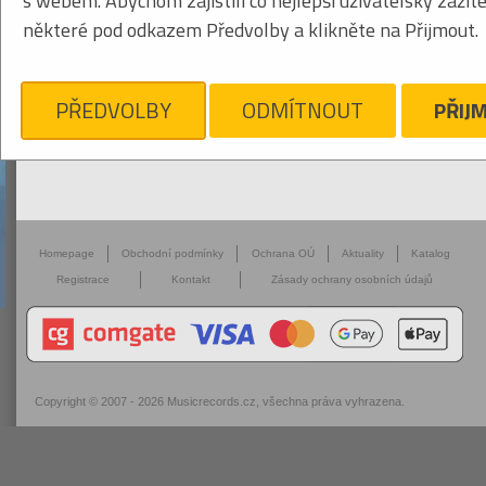
s webem. Abychom zajistili co nejlepší uživatelský zážit
některé pod odkazem Předvolby a klikněte na Přijmout.
PŘEDVOLBY
ODMÍTNOUT
PŘIJ
Homepage
Obchodní podmínky
Ochrana OÚ
Aktuality
Katalog
Registrace
Kontakt
Zásady ochrany osobních údajů
Copyright © 2007 - 2026
Musicrecords.cz
, všechna práva vyhrazena.