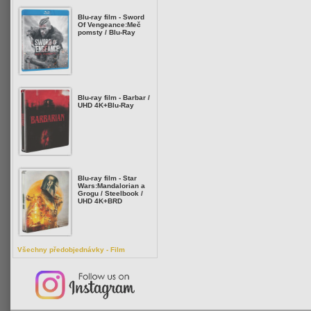
Blu-ray film - Sword
Of Vengeance:Meč
pomsty / Blu-Ray
Blu-ray film - Barbar /
UHD 4K+Blu-Ray
Blu-ray film - Star
Wars:Mandalorian a
Grogu / Steelbook /
UHD 4K+BRD
Všechny předobjednávky - Film