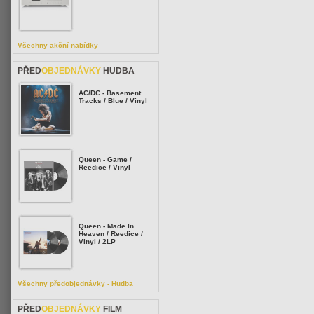
Všechny akční nabídky
PŘED
OBJEDNÁVKY
HUDBA
AC/DC - Basement
Tracks / Blue / Vinyl
Queen - Game /
Reedice / Vinyl
Queen - Made In
Heaven / Reedice /
Vinyl / 2LP
Všechny předobjednávky - Hudba
PŘED
OBJEDNÁVKY
FILM