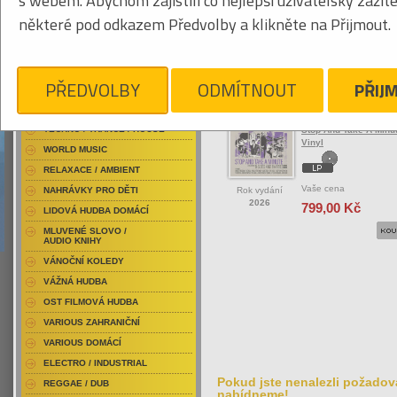
s webem. Abychom zajistili co nejlepší uživatelský zážit
RAP / HIP HOP DOMÁCÍ
některé pod odkazem Předvolby a klikněte na Přijmout.
RAP / HIP HOP ZAHRANIČNÍ
BLU-RAY / HUDBA
Tabulkový výpis
DVD / HUDBA
PŘEDVOLBY
ODMÍTNOUT
PŘIJ
WOGGLES
PUNK / HARDCORE
ACID JAZZ / TRIP HOP
Woggles
TECHNO / TRANCE / HOUSE
Stop And Take A Minut
Vinyl
WORLD MUSIC
RELAXACE / AMBIENT
Vaše cena
Rok vydání
NAHRÁVKY PRO DĚTI
2026
799,00 Kč
LIDOVÁ HUDBA DOMÁCÍ
MLUVENÉ SLOVO /
AUDIO KNIHY
VÁNOČNÍ KOLEDY
VÁŽNÁ HUDBA
OST FILMOVÁ HUDBA
VARIOUS ZAHRANIČNÍ
VARIOUS DOMÁCÍ
ELECTRO / INDUSTRIAL
Pokud jste nenalezli požadova
REGGAE / DUB
nabídneme!