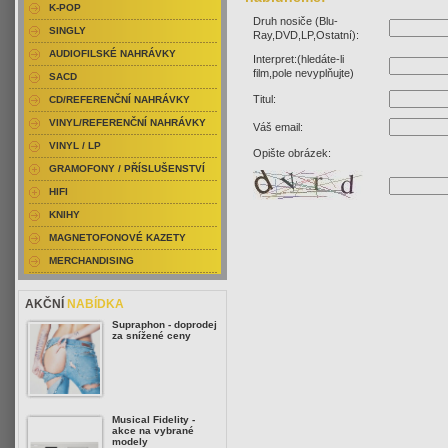
K-POP
Druh nosiče (Blu-
SINGLY
Ray,DVD,LP,Ostatní):
AUDIOFILSKÉ NAHRÁVKY
Interpret:(hledáte-li
film,pole nevyplňujte)
SACD
Titul:
CD/REFERENČNÍ NAHRÁVKY
VINYL/REFERENČNÍ NAHRÁVKY
Váš email:
VINYL / LP
Opište obrázek:
GRAMOFONY / PŘÍSLUŠENSTVÍ
HIFI
KNIHY
MAGNETOFONOVÉ KAZETY
MERCHANDISING
AKČNÍ
NABÍDKA
Supraphon - doprodej
za snížené ceny
Musical Fidelity -
akce na vybrané
modely