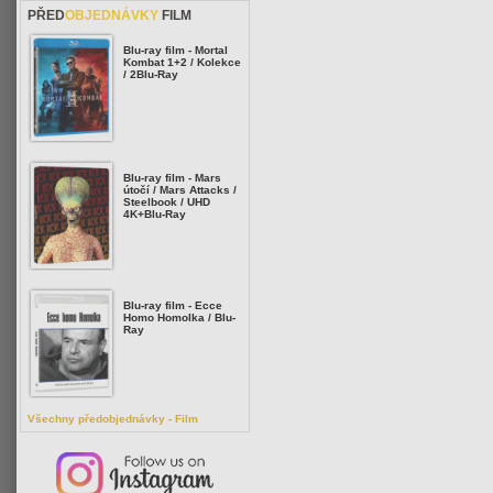
PŘED
OBJEDNÁVKY
FILM
Blu-ray film - Mortal
Kombat 1+2 / Kolekce
/ 2Blu-Ray
Blu-ray film - Mars
útočí / Mars Attacks /
Steelbook / UHD
4K+Blu-Ray
Blu-ray film - Ecce
Homo Homolka / Blu-
Ray
Všechny předobjednávky - Film