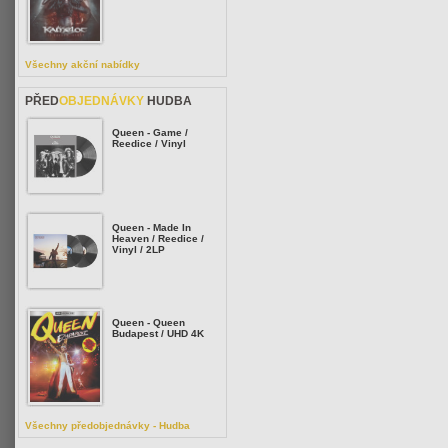
Všechny akční nabídky
PŘED
OBJEDNÁVKY
HUDBA
Queen - Game /
Reedice / Vinyl
Queen - Made In
Heaven / Reedice /
Vinyl / 2LP
Queen - Queen
Budapest / UHD 4K
Všechny předobjednávky - Hudba