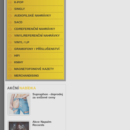
K-POP
SINGLY
AUDIOFILSKÉ NAHRÁVKY
SACD
CD/REFERENČNÍ NAHRÁVKY
VINYL/REFERENČNÍ NAHRÁVKY
VINYL / LP
GRAMOFONY / PŘÍSLUŠENSTVÍ
HIFI
KNIHY
MAGNETOFONOVÉ KAZETY
MERCHANDISING
AKČNÍ
NABÍDKA
Supraphon - doprodej
za snížené ceny
Akce Napalm
Records