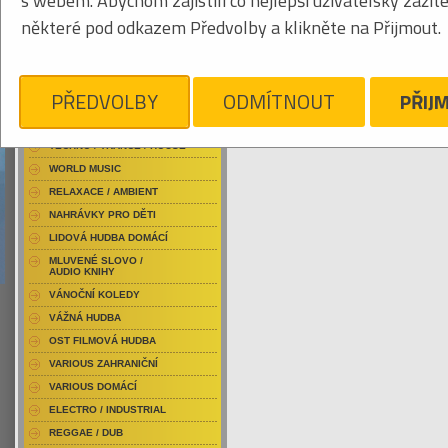
s webem. Abychom zajistili co nejlepší uživatelský zážit
RAP / HIP HOP DOMÁCÍ
některé pod odkazem Předvolby a klikněte na Přijmout.
RAP / HIP HOP ZAHRANIČNÍ
BLU-RAY / HUDBA
Tabulkový výpis
DVD / HUDBA
PŘEDVOLBY
ODMÍTNOUT
PŘIJ
WOGGLES
PUNK / HARDCORE
ACID JAZZ / TRIP HOP
Je nám líto, ale pro daný žánr/kategorii n
TECHNO / TRANCE / HOUSE
WORLD MUSIC
RELAXACE / AMBIENT
NAHRÁVKY PRO DĚTI
LIDOVÁ HUDBA DOMÁCÍ
MLUVENÉ SLOVO /
AUDIO KNIHY
VÁNOČNÍ KOLEDY
VÁŽNÁ HUDBA
OST FILMOVÁ HUDBA
VARIOUS ZAHRANIČNÍ
VARIOUS DOMÁCÍ
ELECTRO / INDUSTRIAL
REGGAE / DUB