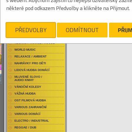
s webem. Abychom zajistili co nejlepší uživatelský zážit
RAP / HIP HOP DOMÁCÍ
některé pod odkazem Předvolby a klikněte na Přijmout.
RAP / HIP HOP ZAHRANIČNÍ
BLU-RAY / HUDBA
Tabulkový výpis
DVD / HUDBA
PŘEDVOLBY
ODMÍTNOUT
PŘIJ
WOGGLES
PUNK / HARDCORE
ACID JAZZ / TRIP HOP
Je nám líto, ale pro daný žánr/kategorii n
TECHNO / TRANCE / HOUSE
WORLD MUSIC
RELAXACE / AMBIENT
NAHRÁVKY PRO DĚTI
LIDOVÁ HUDBA DOMÁCÍ
MLUVENÉ SLOVO /
AUDIO KNIHY
VÁNOČNÍ KOLEDY
VÁŽNÁ HUDBA
OST FILMOVÁ HUDBA
VARIOUS ZAHRANIČNÍ
VARIOUS DOMÁCÍ
ELECTRO / INDUSTRIAL
REGGAE / DUB