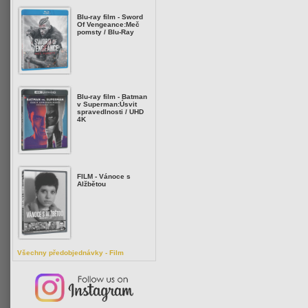
Blu-ray film - Sword
Of Vengeance:Meč
pomsty / Blu-Ray
Blu-ray film - Batman
v Superman:Úsvit
spravedlnosti / UHD
4K
FILM - Vánoce s
Alžbětou
Všechny předobjednávky - Film