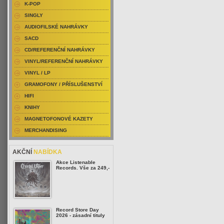
K-POP
SINGLY
AUDIOFILSKÉ NAHRÁVKY
SACD
CD/REFERENČNÍ NAHRÁVKY
VINYL/REFERENČNÍ NAHRÁVKY
VINYL / LP
GRAMOFONY / PŘÍSLUŠENSTVÍ
HIFI
KNIHY
MAGNETOFONOVÉ KAZETY
MERCHANDISING
AKČNÍ
NABÍDKA
Akce Listenable
Records. Vše za 249,-
Record Store Day
2026 - zásadní tituly