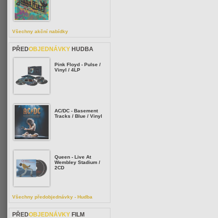
Všechny akční nabídky
PŘED
OBJEDNÁVKY
HUDBA
Pink Floyd - Pulse /
Vinyl / 4LP
AC/DC - Basement
Tracks / Blue / Vinyl
Queen - Live At
Wembley Stadium /
2CD
Všechny předobjednávky - Hudba
PŘED
OBJEDNÁVKY
FILM