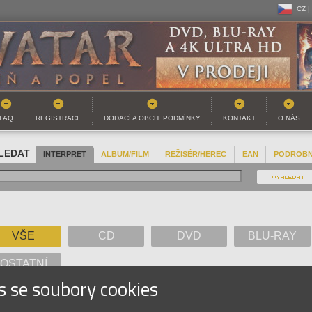
CZ |
CZ |
SK |
FAQ
REGISTRACE
DODACÍ A OBCH. PODMÍNKY
KONTAKT
O NÁS
LEDAT
INTERPRET
ALBUM/FILM
REŽISÉR/HEREC
EAN
PODROB
VŠE
CD
DVD
BLU-RAY
OSTATNÍ
s se soubory cookies
A
B
C
D
E
F
G
H
I
J
K
L
M
N
O
P
Q
R
S
T
U