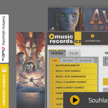
SHOWROOM
HUDBA
FILM
H
VŠE
NOVINKY
VE SLEVĚ
NEJPRODÁVANĚJŠÍ
ROCK / POP DOMÁCÍ
ROCK / POP ZAHRANIČNÍ
FOLK / COUNTRY DOMÁCÍ
HARD & HEAVY DOMÁCÍ
HARD & HEAVY ZAHRANIČNÍ
Souhla
COUNTRY
JAZZ / BLUES