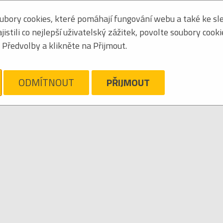
bory cookies, které pomáhají fungování webu a také ke sle
Seřadit podle:
jmén
stili co nejlepší uživatelský zážitek, povolte soubory cook
Tabulkový výpis
Předvolby a klikněte na Přijmout.
OGGLES
ám líto, ale pro daný žánr/kategorii nejsou v katalogu žádné položky.
ODMÍTNOUT
PŘIJMOUT