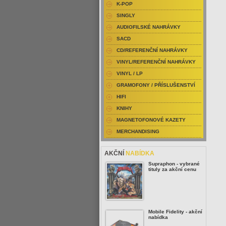
K-POP
SINGLY
AUDIOFILSKÉ NAHRÁVKY
SACD
CD/REFERENČNÍ NAHRÁVKY
VINYL/REFERENČNÍ NAHRÁVKY
VINYL / LP
GRAMOFONY / PŘÍSLUŠENSTVÍ
HIFI
KNIHY
MAGNETOFONOVÉ KAZETY
MERCHANDISING
AKČNÍ
NABÍDKA
Supraphon - vybrané
tituly za akční cenu
Mobile Fidelity - akční
nabídka