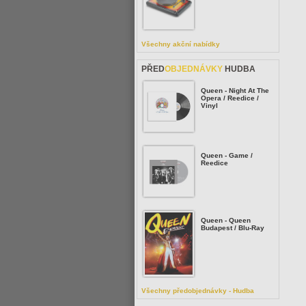
Všechny akční nabídky
PŘED
OBJEDNÁVKY
HUDBA
Queen - Night At The
Opera / Reedice /
Vinyl
Queen - Game /
Reedice
Queen - Queen
Budapest / Blu-Ray
Všechny předobjednávky - Hudba