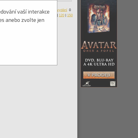
dování vaší interakce
a
|
ceny
|
zboží skladem
|
roku vydání
Produktů na stránku:
30
|
60
|
90
|
120
|
150
ies anebo zvolte jen