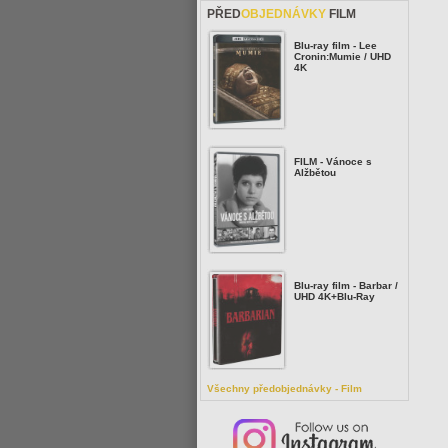
PŘED
OBJEDNÁVKY
FILM
Blu-ray film - Lee
Cronin:Mumie / UHD
4K
FILM - Vánoce s
Alžbětou
Blu-ray film - Barbar /
UHD 4K+Blu-Ray
Všechny předobjednávky - Film