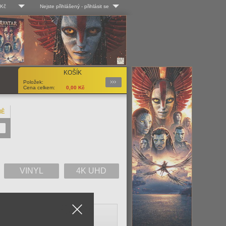
 Kč
Nejste přihlášený
-
přihlásit se
 Kč
Log-in
 EUR
Uživ. jméno:
KOŠÍK
Podrobnosti
Položek:
Heslo:
Cena celkem:
0,00
Kč
NĚ
Registrace
Zapomenuté heslo?
VINYL
4K UHD
Close
V
W
X
Y
Z
Vše