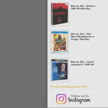
Blu-ray film - Barbar /
UHD 4K+Blu-Ray
Blu-ray film - Star
Wars:Mandalorian a
Grogu / Blu-Ray
Blu-ray film - Jasné
nebezpečí / UHD 4K
Všechny předobjednávky - Film