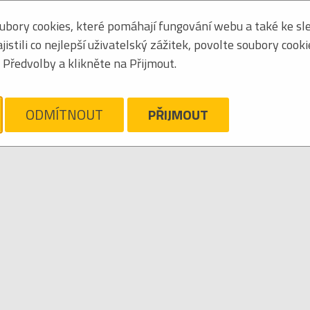
bory cookies, které pomáhají fungování webu a také ke sle
Seřadit podle:
jmén
stili co nejlepší uživatelský zážitek, povolte soubory cook
Obrázkový výpis
Předvolby a klikněte na Přijmout.
OGGLES
ám líto, ale pro daný žánr/kategorii nejsou v katalogu žádné položky.
Zrušit filtr
ODMÍTNOUT
PŘIJMOUT