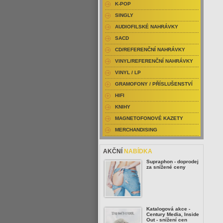
K-POP
SINGLY
AUDIOFILSKÉ NAHRÁVKY
SACD
CD/REFERENČNÍ NAHRÁVKY
VINYL/REFERENČNÍ NAHRÁVKY
VINYL / LP
GRAMOFONY / PŘÍSLUŠENSTVÍ
HIFI
KNIHY
MAGNETOFONOVÉ KAZETY
MERCHANDISING
AKČNÍ
NABÍDKA
Supraphon - doprodej
za snížené ceny
Katalogová akce -
Century Media, Inside
Out - snížení cen