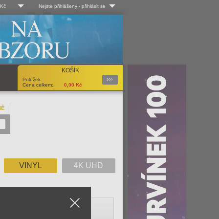
 Kč
Nejste přihlášený
-
přihlásit se
 Kč
Log-in
 EUR
Uživ. jméno:
KOŠÍK
Podrobnosti
Položek:
Heslo:
Cena celkem:
0,00
Kč
NĚ
Registrace
Zapomenuté heslo?
VINYL
4K UHD
Close
V
W
X
Y
Z
Vše