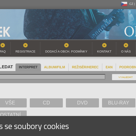
CZ |
CZ |
SK |
FAQ
REGISTRACE
DODACÍ A OBCH. PODMÍNKY
KONTAKT
O NÁS
LEDAT
INTERPRET
ALBUM/FILM
REŽISÉR/HEREC
EAN
PODROB
VŠE
CD
DVD
BLU-RAY
OSTATNÍ
s se soubory cookies
A
B
C
D
E
F
G
H
I
J
K
L
M
N
O
P
Q
R
S
T
U