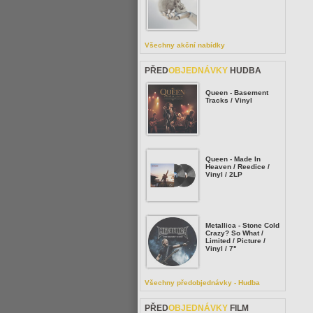
Všechny akční nabídky
PŘED
OBJEDNÁVKY
HUDBA
Queen - Basement
Tracks / Vinyl
Queen - Made In
Heaven / Reedice /
Vinyl / 2LP
Metallica - Stone Cold
Crazy? So What /
Limited / Picture /
Vinyl / 7"
Všechny předobjednávky - Hudba
PŘED
OBJEDNÁVKY
FILM