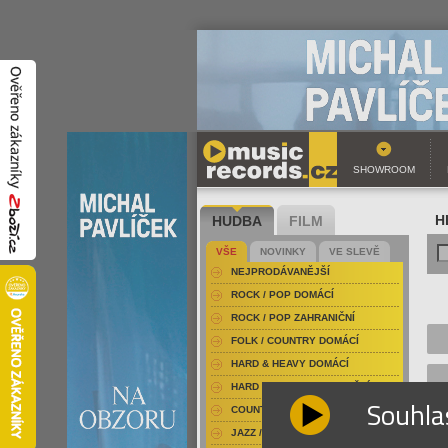
SHOWROOM
HUDBA
FILM
H
VŠE
NOVINKY
VE SLEVĚ
NEJPRODÁVANĚJŠÍ
ROCK / POP DOMÁCÍ
ROCK / POP ZAHRANIČNÍ
FOLK / COUNTRY DOMÁCÍ
HARD & HEAVY DOMÁCÍ
HARD & HEAVY ZAHRANIČNÍ
Souhla
COUNTRY
JAZZ / BLUES