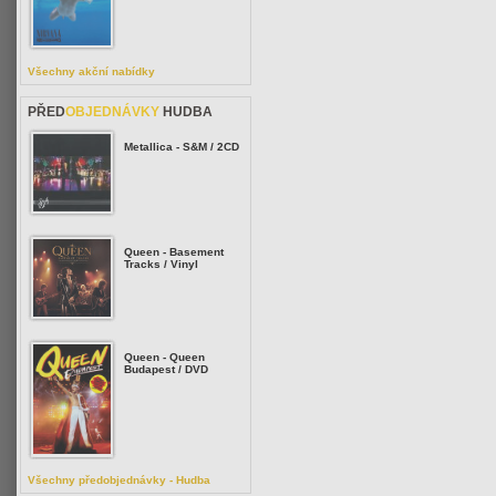
Všechny akční nabídky
PŘED
OBJEDNÁVKY
HUDBA
Metallica - S&M / 2CD
Queen - Basement
Tracks / Vinyl
Queen - Queen
Budapest / DVD
Všechny předobjednávky - Hudba