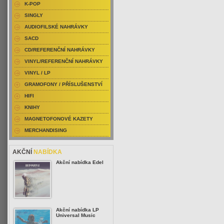
K-POP
SINGLY
AUDIOFILSKÉ NAHRÁVKY
SACD
CD/REFERENČNÍ NAHRÁVKY
VINYL/REFERENČNÍ NAHRÁVKY
VINYL / LP
GRAMOFONY / PŘÍSLUŠENSTVÍ
HIFI
KNIHY
MAGNETOFONOVÉ KAZETY
MERCHANDISING
AKČNÍ
NABÍDKA
Akční nabídka Edel
Akční nabídka LP
Universal Music