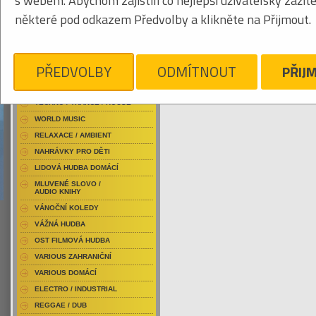
s webem. Abychom zajistili co nejlepší uživatelský zážit
RAP / HIP HOP DOMÁCÍ
některé pod odkazem Předvolby a klikněte na Přijmout.
RAP / HIP HOP ZAHRANIČNÍ
BLU-RAY / HUDBA
Tabulkový výpis
DVD / HUDBA
PŘEDVOLBY
ODMÍTNOUT
PŘIJ
WASHINGTON DINAH
PUNK / HARDCORE
ACID JAZZ / TRIP HOP
Je nám líto, ale pro daný žánr/kategorii n
TECHNO / TRANCE / HOUSE
WORLD MUSIC
RELAXACE / AMBIENT
NAHRÁVKY PRO DĚTI
LIDOVÁ HUDBA DOMÁCÍ
MLUVENÉ SLOVO /
AUDIO KNIHY
VÁNOČNÍ KOLEDY
VÁŽNÁ HUDBA
OST FILMOVÁ HUDBA
VARIOUS ZAHRANIČNÍ
VARIOUS DOMÁCÍ
ELECTRO / INDUSTRIAL
REGGAE / DUB