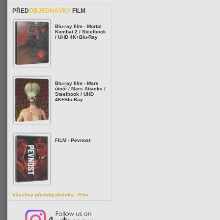
PŘED
OBJEDNÁVKY
FILM
Blu-ray film - Mortal
Kombat 2 / Steelbook
/ UHD 4K+Blu-Ray
Blu-ray film - Mars
útočí / Mars Attacks /
Steelbook / UHD
4K+Blu-Ray
FILM - Pevnost
Všechny předobjednávky - Film