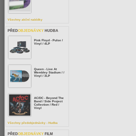
Všechny akční nabídky
PŘED
OBJEDNÁVKY
HUDBA
Pink Floyd - Pulse /
Vinyl / 4LP
Queen - Live At
Wembley Stadium / /
Vinyl / 3LP
AC/DC - Beyond The
Band / Side Project
Collection / Red /
Vinyl
Všechny předobjednávky - Hudba
PŘED
OBJEDNÁVKY
FILM