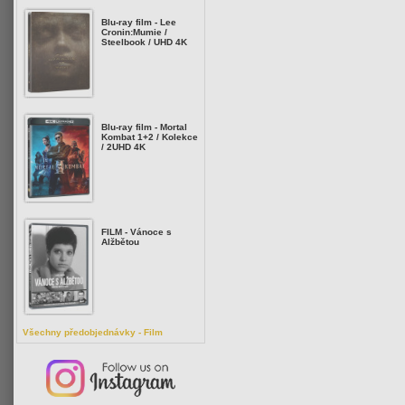
Blu-ray film - Lee
Cronin:Mumie /
Steelbook / UHD 4K
Blu-ray film - Mortal
Kombat 1+2 / Kolekce
/ 2UHD 4K
FILM - Vánoce s
Alžbětou
Všechny předobjednávky - Film