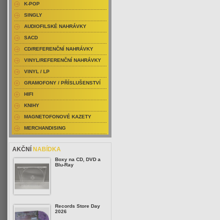
K-POP
SINGLY
AUDIOFILSKÉ NAHRÁVKY
SACD
CD/REFERENČNÍ NAHRÁVKY
VINYL/REFERENČNÍ NAHRÁVKY
VINYL / LP
GRAMOFONY / PŘÍSLUŠENSTVÍ
HIFI
KNIHY
MAGNETOFONOVÉ KAZETY
MERCHANDISING
AKČNÍ
NABÍDKA
Boxy na CD, DVD a
Blu-Ray
Records Store Day
2026