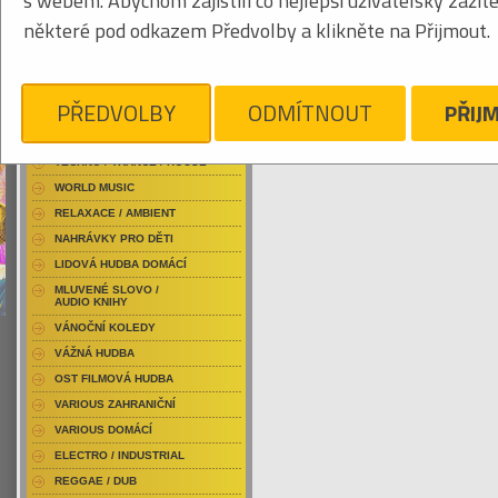
s webem. Abychom zajistili co nejlepší uživatelský zážit
RAP / HIP HOP DOMÁCÍ
některé pod odkazem Předvolby a klikněte na Přijmout.
RAP / HIP HOP ZAHRANIČNÍ
BLU-RAY / HUDBA
Tabulkový výpis
DVD / HUDBA
PŘEDVOLBY
ODMÍTNOUT
PŘIJ
WASHINGTON DINAH
PUNK / HARDCORE
ACID JAZZ / TRIP HOP
Je nám líto, ale pro daný žánr/kategorii n
TECHNO / TRANCE / HOUSE
WORLD MUSIC
RELAXACE / AMBIENT
NAHRÁVKY PRO DĚTI
LIDOVÁ HUDBA DOMÁCÍ
MLUVENÉ SLOVO /
AUDIO KNIHY
VÁNOČNÍ KOLEDY
VÁŽNÁ HUDBA
OST FILMOVÁ HUDBA
VARIOUS ZAHRANIČNÍ
VARIOUS DOMÁCÍ
ELECTRO / INDUSTRIAL
REGGAE / DUB