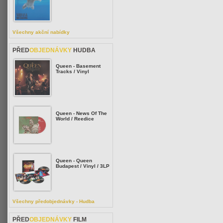
Všechny akční nabídky
PŘED
OBJEDNÁVKY
HUDBA
Queen - Basement
Tracks / Vinyl
Queen - News Of The
World / Reedice
Queen - Queen
Budapest / Vinyl / 3LP
Všechny předobjednávky - Hudba
PŘED
OBJEDNÁVKY
FILM