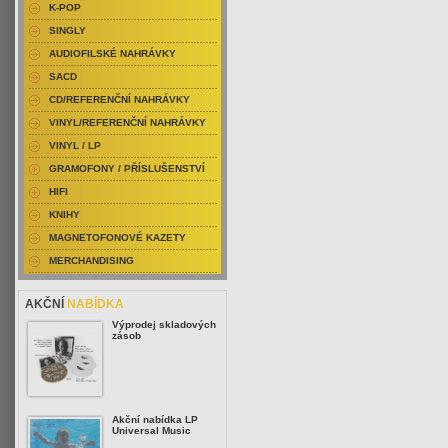
K-POP
SINGLY
AUDIOFILSKÉ NAHRÁVKY
SACD
CD/REFERENČNÍ NAHRÁVKY
VINYL/REFERENČNÍ NAHRÁVKY
VINYL / LP
GRAMOFONY / PŘÍSLUŠENSTVÍ
HIFI
KNIHY
MAGNETOFONOVÉ KAZETY
MERCHANDISING
AKČNÍ
NABÍDKA
Výprodej skladových
zásob
Akční nabídka LP
Universal Music