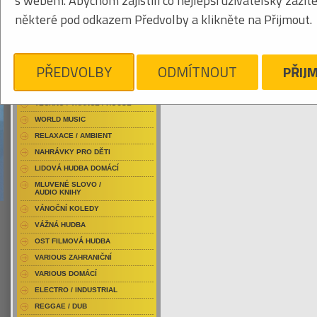
s webem. Abychom zajistili co nejlepší uživatelský zážit
RAP / HIP HOP DOMÁCÍ
některé pod odkazem Předvolby a klikněte na Přijmout.
RAP / HIP HOP ZAHRANIČNÍ
BLU-RAY / HUDBA
Tabulkový výpis
DVD / HUDBA
PŘEDVOLBY
ODMÍTNOUT
PŘIJ
ULVDALIR
PUNK / HARDCORE
ACID JAZZ / TRIP HOP
Je nám líto, ale pro daný žánr/kategorii n
TECHNO / TRANCE / HOUSE
WORLD MUSIC
RELAXACE / AMBIENT
NAHRÁVKY PRO DĚTI
LIDOVÁ HUDBA DOMÁCÍ
MLUVENÉ SLOVO /
AUDIO KNIHY
VÁNOČNÍ KOLEDY
VÁŽNÁ HUDBA
OST FILMOVÁ HUDBA
VARIOUS ZAHRANIČNÍ
VARIOUS DOMÁCÍ
ELECTRO / INDUSTRIAL
REGGAE / DUB