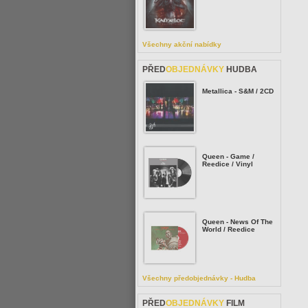
Všechny akční nabídky
PŘED
OBJEDNÁVKY
HUDBA
Metallica - S&M / 2CD
Queen - Game /
Reedice / Vinyl
Queen - News Of The
World / Reedice
Všechny předobjednávky - Hudba
PŘED
OBJEDNÁVKY
FILM