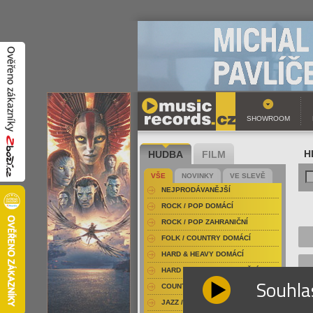
SHOWROOM
HUDBA
FILM
H
VŠE
NOVINKY
VE SLEVĚ
NEJPRODÁVANĚJŠÍ
ROCK / POP DOMÁCÍ
ROCK / POP ZAHRANIČNÍ
FOLK / COUNTRY DOMÁCÍ
HARD & HEAVY DOMÁCÍ
HARD & HEAVY ZAHRANIČNÍ
Souhla
COUNTRY
JAZZ / BLUES