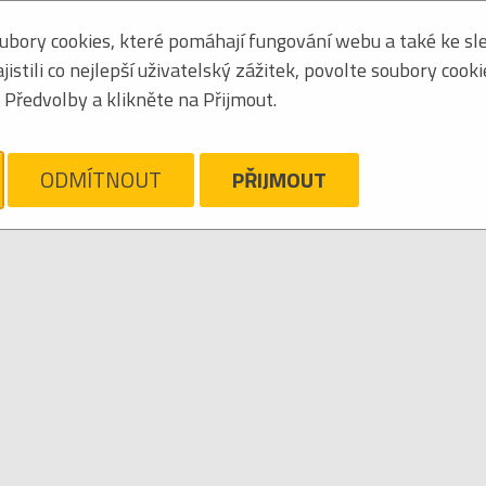
bory cookies, které pomáhají fungování webu a také ke sle
Seřadit podle:
jmén
stili co nejlepší uživatelský zážitek, povolte soubory cook
Tabulkový výpis
Předvolby a klikněte na Přijmout.
AVLÍČEK MICHAL
ám líto, ale pro daný žánr/kategorii nejsou v katalogu žádné položky.
Zrušit filtr
ODMÍTNOUT
PŘIJMOUT