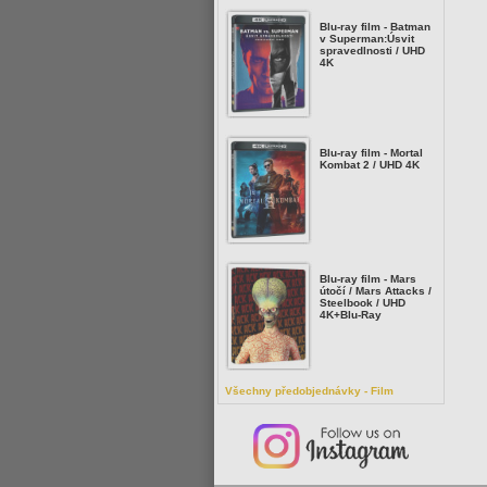
Blu-ray film - Batman
v Superman:Úsvit
spravedlnosti / UHD
4K
Blu-ray film - Mortal
Kombat 2 / UHD 4K
Blu-ray film - Mars
útočí / Mars Attacks /
Steelbook / UHD
4K+Blu-Ray
Všechny předobjednávky - Film