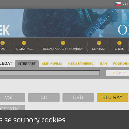
CZ |
CZ |
SK |
FAQ
REGISTRACE
DODACÍ A OBCH. PODMÍNKY
KONTAKT
O NÁS
LEDAT
INTERPRET
ALBUM/FILM
REŽISÉR/HEREC
EAN
PODROB
VŠE
CD
DVD
BLU-RAY
OSTATNÍ
s se soubory cookies
A
B
C
D
E
F
G
H
I
J
K
L
M
N
O
P
Q
R
S
T
U