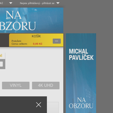
 Kč
Nejste přihlášený
-
přihlásit se
 Kč
Log-in
 EUR
Uživ. jméno:
KOŠÍK
Podrobnosti
Položek:
Heslo:
Cena celkem:
0,00
Kč
NĚ
Registrace
Zapomenuté heslo?
VINYL
4K UHD
Close
V
W
X
Y
Z
Vše