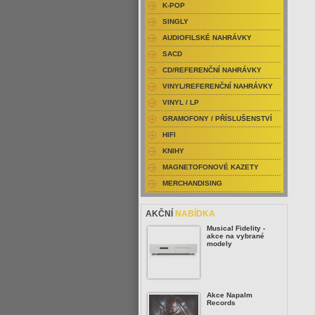
K-POP
SINGLY
AUDIOFILSKÉ NAHRÁVKY
SACD
CD/REFERENČNÍ NAHRÁVKY
VINYL/REFERENČNÍ NAHRÁVKY
VINYL / LP
GRAMOFONY / PŘÍSLUŠENSTVÍ
HIFI
KNIHY
MAGNETOFONOVÉ KAZETY
MERCHANDISING
AKČNÍ
NABÍDKA
Musical Fidelity -
akce na vybrané
modely
Akce Napalm
Records