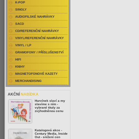
K-POP
SINGLY
AUDIOFILSKÉ NAHRÁVKY
SACD
CD/REFERENČNÍ NAHRÁVKY
VINYL/REFERENČNÍ NAHRÁVKY
VINYL / LP
GRAMOFONY / PŘÍSLUŠENSTVÍ
HIFI
KNIHY
MAGNETOFONOVÉ KAZETY
MERCHANDISING
AKČNÍ
NABÍDKA
Hurvínek slaví a my
slavíme s ním -
vybrané tituly za
zvýhodněnou cenu
Katalogová akce -
Century Media, Inside
Out - snížení cen