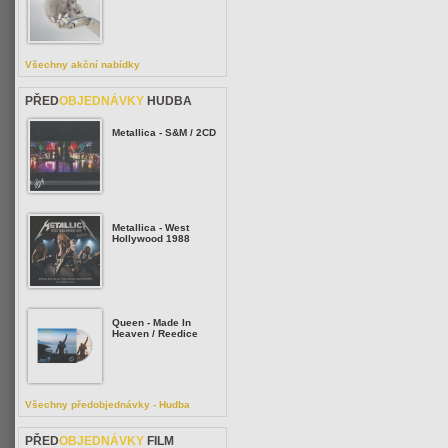
Všechny akční nabídky
PŘED
OBJEDNÁVKY
HUDBA
Metallica - S&M / 2CD
Metallica - West
Hollywood 1988
Queen - Made In
Heaven / Reedice
Všechny předobjednávky - Hudba
PŘED
OBJEDNÁVKY
FILM