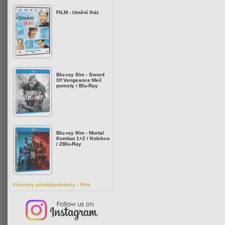
FILM - Umění lhát
Blu-ray film - Sword
Of Vengeance:Meč
pomsty / Blu-Ray
Blu-ray film - Mortal
Kombat 1+2 / Kolekce
/ 2Blu-Ray
Všechny předobjednávky - Film