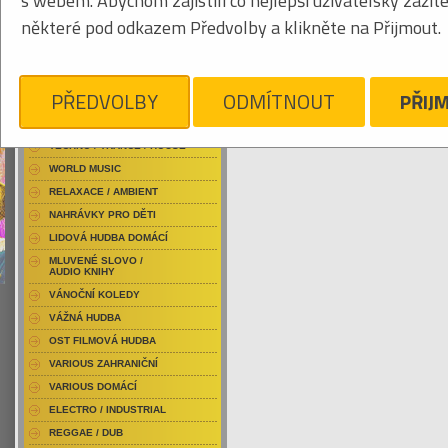
s webem. Abychom zajistili co nejlepší uživatelský zážit
RAP / HIP HOP DOMÁCÍ
některé pod odkazem Předvolby a klikněte na Přijmout.
RAP / HIP HOP ZAHRANIČNÍ
BLU-RAY / HUDBA
Tabulkový výpis
DVD / HUDBA
PŘEDVOLBY
ODMÍTNOUT
PŘIJ
OBEL AGNES
PUNK / HARDCORE
ACID JAZZ / TRIP HOP
Je nám líto, ale pro daný žánr/kategorii n
TECHNO / TRANCE / HOUSE
WORLD MUSIC
RELAXACE / AMBIENT
NAHRÁVKY PRO DĚTI
LIDOVÁ HUDBA DOMÁCÍ
MLUVENÉ SLOVO /
AUDIO KNIHY
VÁNOČNÍ KOLEDY
VÁŽNÁ HUDBA
OST FILMOVÁ HUDBA
VARIOUS ZAHRANIČNÍ
VARIOUS DOMÁCÍ
ELECTRO / INDUSTRIAL
REGGAE / DUB