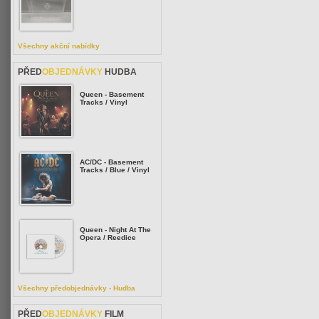
Všechny akční nabídky
PŘED
OBJEDNÁVKY
HUDBA
Queen - Basement
Tracks / Vinyl
AC/DC - Basement
Tracks / Blue / Vinyl
Queen - Night At The
Opera / Reedice
Všechny předobjednávky - Hudba
PŘED
OBJEDNÁVKY
FILM