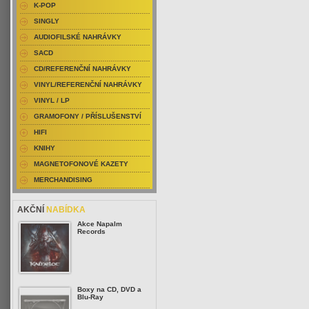
K-POP
SINGLY
AUDIOFILSKÉ NAHRÁVKY
SACD
CD/REFERENČNÍ NAHRÁVKY
VINYL/REFERENČNÍ NAHRÁVKY
VINYL / LP
GRAMOFONY / PŘÍSLUŠENSTVÍ
HIFI
KNIHY
MAGNETOFONOVÉ KAZETY
MERCHANDISING
AKČNÍ
NABÍDKA
Akce Napalm
Records
Boxy na CD, DVD a
Blu-Ray