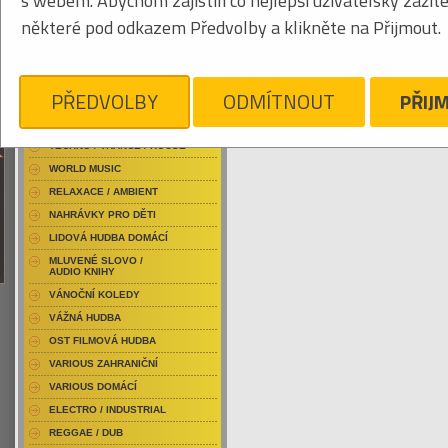
s webem. Abychom zajistili co nejlepší uživatelský zážit
RAP / HIP HOP DOMÁCÍ
některé pod odkazem Předvolby a klikněte na Přijmout.
RAP / HIP HOP ZAHRANIČNÍ
BLU-RAY / HUDBA
Tabulkový výpis
DVD / HUDBA
PŘEDVOLBY
ODMÍTNOUT
PŘIJ
OBEL AGNES
PUNK / HARDCORE
ACID JAZZ / TRIP HOP
Je nám líto, ale pro daný žánr/kategorii n
TECHNO / TRANCE / HOUSE
WORLD MUSIC
RELAXACE / AMBIENT
NAHRÁVKY PRO DĚTI
LIDOVÁ HUDBA DOMÁCÍ
MLUVENÉ SLOVO /
AUDIO KNIHY
VÁNOČNÍ KOLEDY
VÁŽNÁ HUDBA
OST FILMOVÁ HUDBA
VARIOUS ZAHRANIČNÍ
VARIOUS DOMÁCÍ
ELECTRO / INDUSTRIAL
REGGAE / DUB