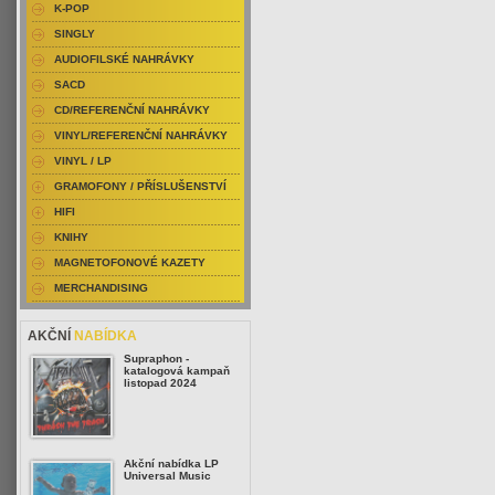
K-POP
SINGLY
AUDIOFILSKÉ NAHRÁVKY
SACD
CD/REFERENČNÍ NAHRÁVKY
VINYL/REFERENČNÍ NAHRÁVKY
VINYL / LP
GRAMOFONY / PŘÍSLUŠENSTVÍ
HIFI
KNIHY
MAGNETOFONOVÉ KAZETY
MERCHANDISING
AKČNÍ
NABÍDKA
Supraphon -
katalogová kampaň
listopad 2024
Akční nabídka LP
Universal Music