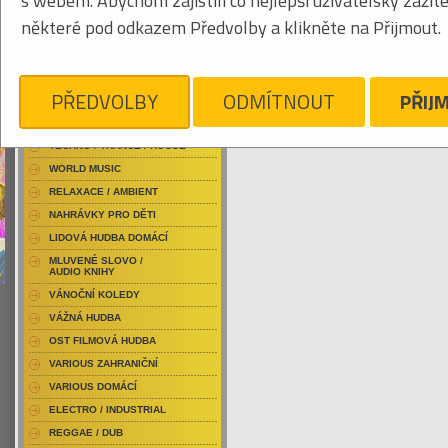
s webem. Abychom zajistili co nejlepší uživatelský zážit
RAP / HIP HOP DOMÁCÍ
některé pod odkazem Předvolby a klikněte na Přijmout.
RAP / HIP HOP ZAHRANIČNÍ
BLU-RAY / HUDBA
Tabulkový výpis
DVD / HUDBA
PŘEDVOLBY
ODMÍTNOUT
PŘIJ
OBEL AGNES
PUNK / HARDCORE
ACID JAZZ / TRIP HOP
Je nám líto, ale pro daný žánr/kategorii n
TECHNO / TRANCE / HOUSE
WORLD MUSIC
RELAXACE / AMBIENT
NAHRÁVKY PRO DĚTI
LIDOVÁ HUDBA DOMÁCÍ
MLUVENÉ SLOVO /
AUDIO KNIHY
VÁNOČNÍ KOLEDY
VÁŽNÁ HUDBA
OST FILMOVÁ HUDBA
VARIOUS ZAHRANIČNÍ
VARIOUS DOMÁCÍ
ELECTRO / INDUSTRIAL
REGGAE / DUB