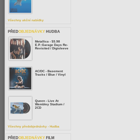
Všechny akční nabídky
PŘED
OBJEDNÁVKY
HUDBA
Metallica - $5.98
E.P.:Garage Days Re-
Revisited / Digisleeve
AC/DC - Basement
Tracks / Blue / Vinyl
Queen - Live At
Wembley Stadium /
2CD
Všechny předobjednávky - Hudba
PŘED
OBJEDNÁVKY
FILM