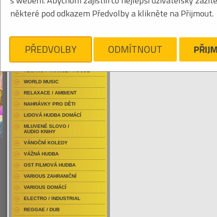
s webem. Abychom zajistili co nejlepší uživatelský zážit
RAP / HIP HOP DOMÁCÍ
některé pod odkazem Předvolby a klikněte na Přijmout.
RAP / HIP HOP ZAHRANIČNÍ
BLU-RAY / HUDBA
Tabulkový výpis
DVD / HUDBA
PŘEDVOLBY
ODMÍTNOUT
PŘIJ
NITRO
PUNK / HARDCORE
ACID JAZZ / TRIP HOP
Je nám líto, ale pro daný žánr/kategorii n
TECHNO / TRANCE / HOUSE
WORLD MUSIC
RELAXACE / AMBIENT
NAHRÁVKY PRO DĚTI
LIDOVÁ HUDBA DOMÁCÍ
MLUVENÉ SLOVO /
AUDIO KNIHY
VÁNOČNÍ KOLEDY
VÁŽNÁ HUDBA
OST FILMOVÁ HUDBA
VARIOUS ZAHRANIČNÍ
VARIOUS DOMÁCÍ
ELECTRO / INDUSTRIAL
REGGAE / DUB