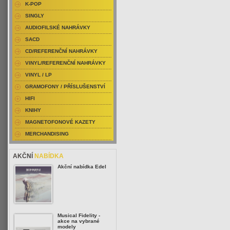
K-POP
SINGLY
AUDIOFILSKÉ NAHRÁVKY
SACD
CD/REFERENČNÍ NAHRÁVKY
VINYL/REFERENČNÍ NAHRÁVKY
VINYL / LP
GRAMOFONY / PŘÍSLUŠENSTVÍ
HIFI
KNIHY
MAGNETOFONOVÉ KAZETY
MERCHANDISING
AKČNÍ
NABÍDKA
Akční nabídka Edel
Musical Fidelity -
akce na vybrané
modely