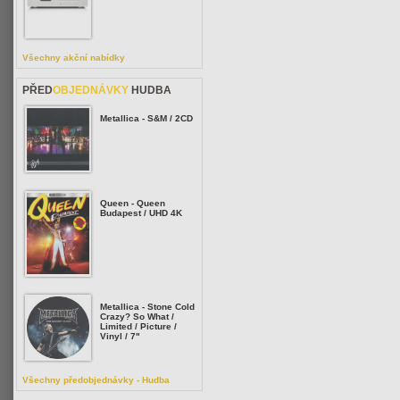
Všechny akční nabídky
PŘED
OBJEDNÁVKY
HUDBA
Metallica - S&M / 2CD
Queen - Queen
Budapest / UHD 4K
Metallica - Stone Cold
Crazy? So What /
Limited / Picture /
Vinyl / 7"
Všechny předobjednávky - Hudba