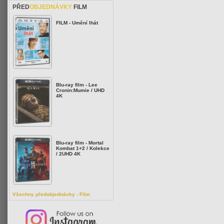
PŘED
OBJEDNÁVKY
FILM
FILM - Umění lhát
Blu-ray film - Lee
Cronin:Mumie / UHD
4K
Blu-ray film - Mortal
Kombat 1+2 / Kolekce
/ 2UHD 4K
Všechny předobjednávky - Film