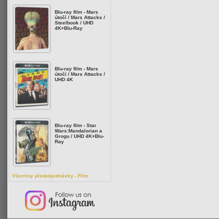
Blu-ray film - Mars
útočí / Mars Attacks /
Steelbook / UHD
4K+Blu-Ray
Blu-ray film - Mars
útočí / Mars Attacks /
UHD 4K
Blu-ray film - Star
Wars:Mandalorian a
Grogu / UHD 4K+Blu-
Ray
Všechny předobjednávky - Film