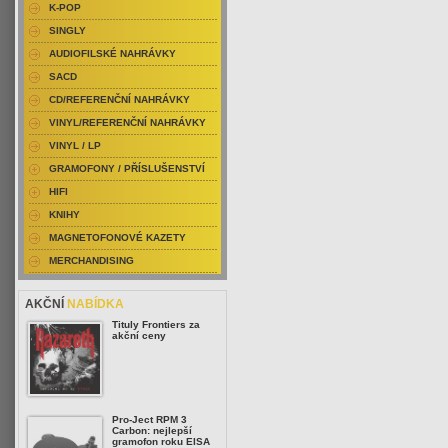
K-POP
SINGLY
AUDIOFILSKÉ NAHRÁVKY
SACD
CD/REFERENČNÍ NAHRÁVKY
VINYL/REFERENČNÍ NAHRÁVKY
VINYL / LP
GRAMOFONY / PŘÍSLUŠENSTVÍ
HIFI
KNIHY
MAGNETOFONOVÉ KAZETY
MERCHANDISING
AKČNÍ
NABÍDKA
Tituly Frontiers za
akční ceny
Pro-Ject RPM 3
Carbon: nejlepší
gramofon roku EISA