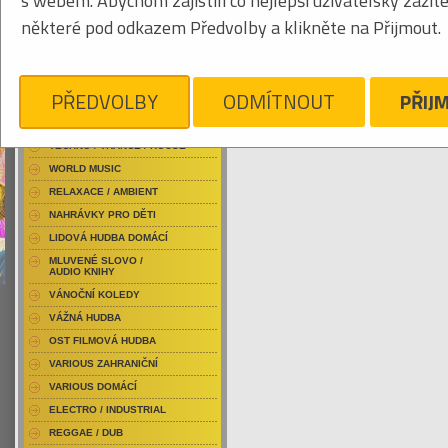
s webem. Abychom zajistili co nejlepší uživatelský zážit
RAP / HIP HOP DOMÁCÍ
některé pod odkazem Předvolby a klikněte na Přijmout.
RAP / HIP HOP ZAHRANIČNÍ
BLU-RAY / HUDBA
Tabulkový výpis
DVD / HUDBA
PŘEDVOLBY
ODMÍTNOUT
PŘIJ
NITRO
PUNK / HARDCORE
ACID JAZZ / TRIP HOP
Je nám líto, ale pro daný žánr/kategorii n
TECHNO / TRANCE / HOUSE
WORLD MUSIC
RELAXACE / AMBIENT
NAHRÁVKY PRO DĚTI
LIDOVÁ HUDBA DOMÁCÍ
MLUVENÉ SLOVO /
AUDIO KNIHY
VÁNOČNÍ KOLEDY
VÁŽNÁ HUDBA
OST FILMOVÁ HUDBA
VARIOUS ZAHRANIČNÍ
VARIOUS DOMÁCÍ
ELECTRO / INDUSTRIAL
REGGAE / DUB