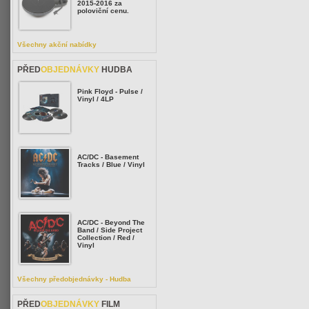
2015-2016 za
poloviční cenu.
Všechny akční nabídky
PŘED
OBJEDNÁVKY
HUDBA
Pink Floyd - Pulse /
Vinyl / 4LP
AC/DC - Basement
Tracks / Blue / Vinyl
AC/DC - Beyond The
Band / Side Project
Collection / Red /
Vinyl
Všechny předobjednávky - Hudba
PŘED
OBJEDNÁVKY
FILM