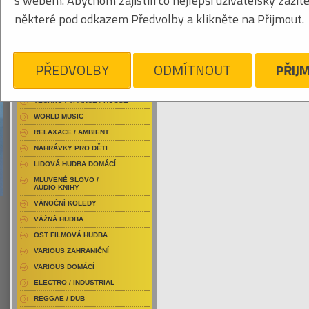
s webem. Abychom zajistili co nejlepší uživatelský zážit
RAP / HIP HOP DOMÁCÍ
některé pod odkazem Předvolby a klikněte na Přijmout.
RAP / HIP HOP ZAHRANIČNÍ
BLU-RAY / HUDBA
Tabulkový výpis
DVD / HUDBA
PŘEDVOLBY
ODMÍTNOUT
PŘIJ
NITRO
PUNK / HARDCORE
ACID JAZZ / TRIP HOP
Je nám líto, ale pro daný žánr/kategorii n
TECHNO / TRANCE / HOUSE
WORLD MUSIC
RELAXACE / AMBIENT
NAHRÁVKY PRO DĚTI
LIDOVÁ HUDBA DOMÁCÍ
MLUVENÉ SLOVO /
AUDIO KNIHY
VÁNOČNÍ KOLEDY
VÁŽNÁ HUDBA
OST FILMOVÁ HUDBA
VARIOUS ZAHRANIČNÍ
VARIOUS DOMÁCÍ
ELECTRO / INDUSTRIAL
REGGAE / DUB