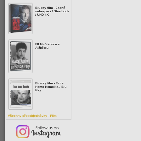
Blu-ray film - Jasné
nebezpečí / Steelbook
/ UHD 4K
FILM - Vánoce s
Alžbětou
Blu-ray film - Ecce
Homo Homolka / Blu-
Ray
Všechny předobjednávky - Film