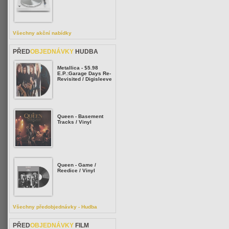
Všechny akční nabídky
PŘED
OBJEDNÁVKY
HUDBA
Metallica - $5.98
E.P.:Garage Days Re-
Revisited / Digisleeve
Queen - Basement
Tracks / Vinyl
Queen - Game /
Reedice / Vinyl
Všechny předobjednávky - Hudba
PŘED
OBJEDNÁVKY
FILM