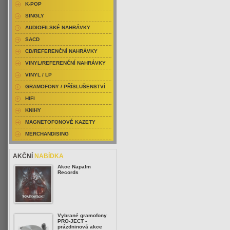
K-POP
SINGLY
AUDIOFILSKÉ NAHRÁVKY
SACD
CD/REFERENČNÍ NAHRÁVKY
VINYL/REFERENČNÍ NAHRÁVKY
VINYL / LP
GRAMOFONY / PŘÍSLUŠENSTVÍ
HIFI
KNIHY
MAGNETOFONOVÉ KAZETY
MERCHANDISING
AKČNÍ
NABÍDKA
Akce Napalm
Records
Vybrané gramofony
PRO-JECT -
prázdninová akce