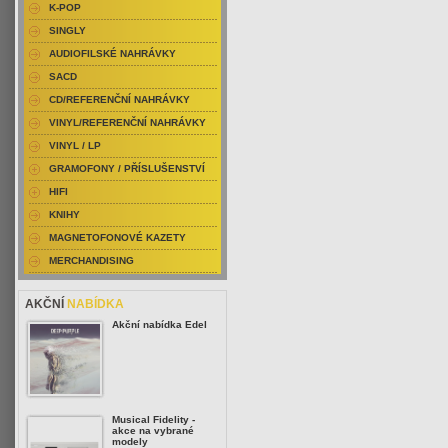
K-POP
SINGLY
AUDIOFILSKÉ NAHRÁVKY
SACD
CD/REFERENČNÍ NAHRÁVKY
VINYL/REFERENČNÍ NAHRÁVKY
VINYL / LP
GRAMOFONY / PŘÍSLUŠENSTVÍ
HIFI
KNIHY
MAGNETOFONOVÉ KAZETY
MERCHANDISING
AKČNÍ
NABÍDKA
Akční nabídka Edel
Musical Fidelity -
akce na vybrané
modely