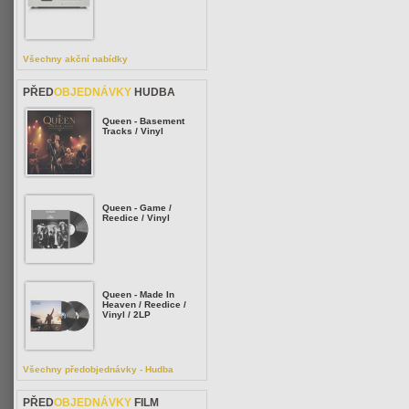
Všechny akční nabídky
PŘED
OBJEDNÁVKY
HUDBA
Queen - Basement
Tracks / Vinyl
Queen - Game /
Reedice / Vinyl
Queen - Made In
Heaven / Reedice /
Vinyl / 2LP
Všechny předobjednávky - Hudba
PŘED
OBJEDNÁVKY
FILM