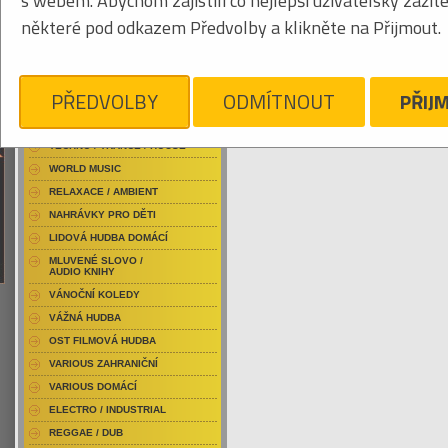
s webem. Abychom zajistili co nejlepší uživatelský zážit
RAP / HIP HOP DOMÁCÍ
některé pod odkazem Předvolby a klikněte na Přijmout.
RAP / HIP HOP ZAHRANIČNÍ
BLU-RAY / HUDBA
Tabulkový výpis
DVD / HUDBA
PŘEDVOLBY
ODMÍTNOUT
PŘIJ
NITRO
PUNK / HARDCORE
ACID JAZZ / TRIP HOP
Je nám líto, ale pro daný žánr/kategorii n
TECHNO / TRANCE / HOUSE
WORLD MUSIC
RELAXACE / AMBIENT
NAHRÁVKY PRO DĚTI
LIDOVÁ HUDBA DOMÁCÍ
MLUVENÉ SLOVO /
AUDIO KNIHY
VÁNOČNÍ KOLEDY
VÁŽNÁ HUDBA
OST FILMOVÁ HUDBA
VARIOUS ZAHRANIČNÍ
VARIOUS DOMÁCÍ
ELECTRO / INDUSTRIAL
REGGAE / DUB