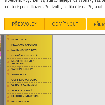
s webem. Abychom zajistili co nejlepší uživatelský zážit
RAP / HIP HOP DOMÁCÍ
některé pod odkazem Předvolby a klikněte na Přijmout.
RAP / HIP HOP ZAHRANIČNÍ
BLU-RAY / HUDBA
Tabulkový výpis
DVD / HUDBA
PŘEDVOLBY
ODMÍTNOUT
PŘIJ
NITRO
PUNK / HARDCORE
ACID JAZZ / TRIP HOP
Je nám líto, ale pro daný žánr/kategorii n
TECHNO / TRANCE / HOUSE
WORLD MUSIC
RELAXACE / AMBIENT
NAHRÁVKY PRO DĚTI
LIDOVÁ HUDBA DOMÁCÍ
MLUVENÉ SLOVO /
AUDIO KNIHY
VÁNOČNÍ KOLEDY
VÁŽNÁ HUDBA
OST FILMOVÁ HUDBA
VARIOUS ZAHRANIČNÍ
VARIOUS DOMÁCÍ
ELECTRO / INDUSTRIAL
REGGAE / DUB