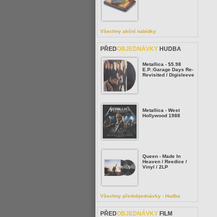
Všechny akční nabídky
PŘED
OBJEDNÁVKY
HUDBA
Metallica - $5.98
E.P.:Garage Days Re-
Revisited / Digisleeve
Metallica - West
Hollywood 1988
Queen - Made In
Heaven / Reedice /
Vinyl / 2LP
Všechny předobjednávky - Hudba
PŘED
OBJEDNÁVKY
FILM