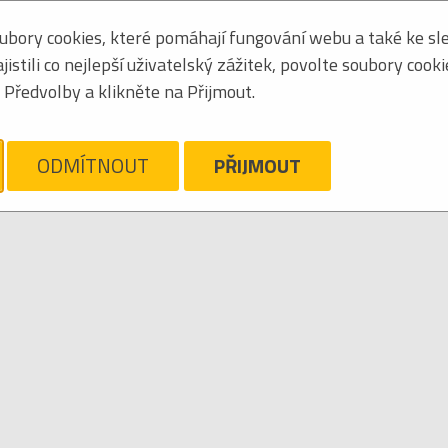
bory cookies, které pomáhají fungování webu a také ke sle
Seřadit podle:
jména
stili co nejlepší uživatelský zážitek, povolte soubory cook
Tabulkový výpis
Předvolby a klikněte na Přijmout.
OUTH OF MADNESS
ám líto, ale pro daný žánr/kategorii nejsou v katalogu žádné položky.
Zrušit filtr
ODMÍTNOUT
PŘIJMOUT