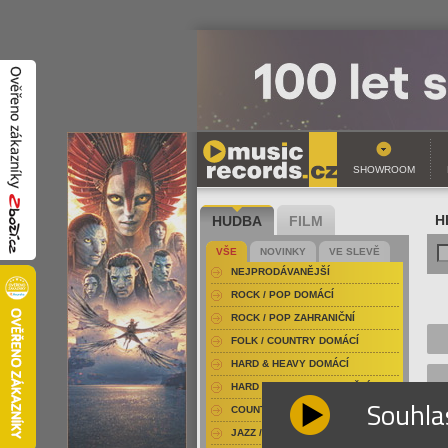
SHOWROOM
HUDBA
FILM
H
VŠE
NOVINKY
VE SLEVĚ
NEJPRODÁVANĚJŠÍ
ROCK / POP DOMÁCÍ
ROCK / POP ZAHRANIČNÍ
FOLK / COUNTRY DOMÁCÍ
HARD & HEAVY DOMÁCÍ
HARD & HEAVY ZAHRANIČNÍ
Souhla
COUNTRY
JAZZ / BLUES