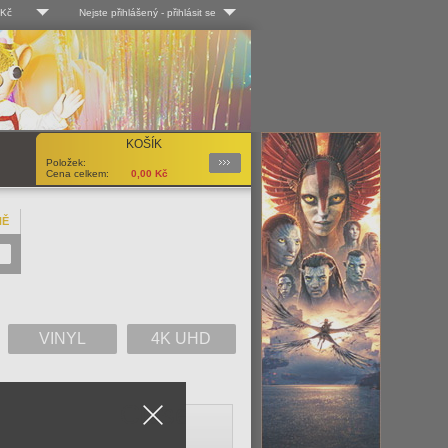
 Kč
Nejste přihlášený
-
přihlásit se
 Kč
Log-in
 EUR
Uživ. jméno:
KOŠÍK
Podrobnosti
Položek:
Heslo:
Cena celkem:
0,00
Kč
NĚ
Registrace
Zapomenuté heslo?
VINYL
4K UHD
Close
V
W
X
Y
Z
Vše