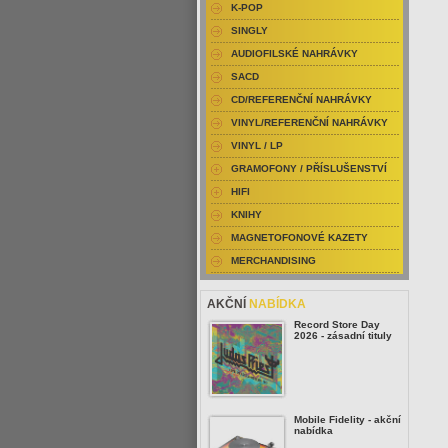
K-POP
SINGLY
AUDIOFILSKÉ NAHRÁVKY
SACD
CD/REFERENČNÍ NAHRÁVKY
VINYL/REFERENČNÍ NAHRÁVKY
VINYL / LP
GRAMOFONY / PŘÍSLUŠENSTVÍ
HIFI
KNIHY
MAGNETOFONOVÉ KAZETY
MERCHANDISING
AKČNÍ
NABÍDKA
Record Store Day
2026 - zásadní tituly
Mobile Fidelity - akční
nabídka