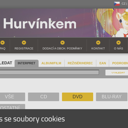
CZ |
CZ |
SK |
FAQ
REGISTRACE
DODACÍ A OBCH. PODMÍNKY
KONTAKT
O NÁS
LEDAT
INTERPRET
ALBUM/FILM
REŽISÉR/HEREC
EAN
PODROB
VŠE
CD
DVD
BLU-RAY
OSTATNÍ
s se soubory cookies
A
B
C
D
E
F
G
H
I
J
K
L
M
N
O
P
Q
R
S
T
U