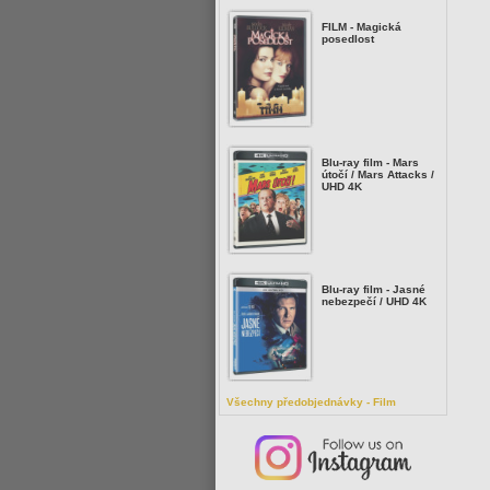
FILM - Magická
posedlost
Blu-ray film - Mars
útočí / Mars Attacks /
UHD 4K
Blu-ray film - Jasné
nebezpečí / UHD 4K
Všechny předobjednávky - Film