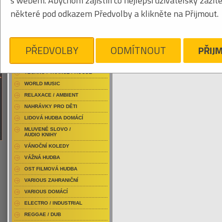
s webem. Abychom zajistili co nejlepší uživatelský zážit
RAP / HIP HOP DOMÁCÍ
některé pod odkazem Předvolby a klikněte na Přijmout.
RAP / HIP HOP ZAHRANIČNÍ
BLU-RAY / HUDBA
Obrázkový výpis
DVD / HUDBA
PŘEDVOLBY
ODMÍTNOUT
PŘIJ
PUNK / HARDCORE
ACID JAZZ / TRIP HOP
MOUTH OF MADNES
Je nám líto, ale pro daný žánr/kategorii n
TECHNO / TRANCE / HOUSE
WORLD MUSIC
RELAXACE / AMBIENT
NAHRÁVKY PRO DĚTI
LIDOVÁ HUDBA DOMÁCÍ
MLUVENÉ SLOVO /
AUDIO KNIHY
VÁNOČNÍ KOLEDY
VÁŽNÁ HUDBA
OST FILMOVÁ HUDBA
VARIOUS ZAHRANIČNÍ
VARIOUS DOMÁCÍ
ELECTRO / INDUSTRIAL
REGGAE / DUB