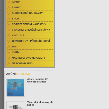
K-POP
SINGLY
AUDIOFILSKÉ NAHRÁVKY
SACD
CD/REFERENČNÍ NAHRÁVKY
VINYL/REFERENČNÍ NAHRÁVKY
VINYL / LP
GRAMOFONY / PŘÍSLUŠENSTVÍ
HIFI
KNIHY
MAGNETOFONOVÉ KAZETY
MERCHANDISING
AKČNÍ
NABÍDKA
Akční nabídka LP
Universal Music
Výprodej skladových
zásob