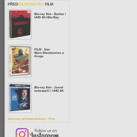
PŘED
OBJEDNÁVKY
FILM
Blu-ray film - Barbar /
UHD 4K+Blu-Ray
FILM - Star
Wars:Mandalorian a
Grogu
Blu-ray film - Jasné
nebezpečí / UHD 4K
Všechny předobjednávky - Film