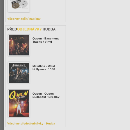
Všechny akční nabídky
PŘED
OBJEDNÁVKY
HUDBA
Queen - Basement
Tracks / Vinyl
Metallica - West
Hollywood 1988
Queen - Queen
Budapest / Blu-Ray
Všechny předobjednávky - Hudba