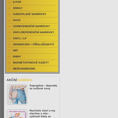
K-POP
SINGLY
AUDIOFILSKÉ NAHRÁVKY
SACD
CD/REFERENČNÍ NAHRÁVKY
VINYL/REFERENČNÍ NAHRÁVKY
VINYL / LP
GRAMOFONY / PŘÍSLUŠENSTVÍ
HIFI
KNIHY
MAGNETOFONOVÉ KAZETY
MERCHANDISING
AKČNÍ
NABÍDKA
Supraphon - doprodej
za snížené ceny
Hurvínek slaví a my
slavíme s ním -
vybrané tituly za