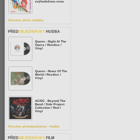
zvýhodněnou cenu
Všechny akční nabídky
PŘED
OBJEDNÁVKY
HUDBA
Queen - Night At The
Opera / Reedice /
Vinyl
Queen - News Of The
World / Reedice /
Vinyl
AC/DC - Beyond The
Band / Side Project
Collection / Red /
Vinyl
Všechny předobjednávky - Hudba
PŘED
OBJEDNÁVKY
FILM