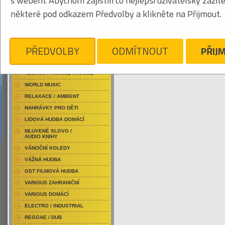
s webem. Abychom zajistili co nejlepší uživatelský zážit
RAP / HIP HOP DOMÁCÍ
některé pod odkazem Předvolby a klikněte na Přijmout.
RAP / HIP HOP ZAHRANIČNÍ
BLU-RAY / HUDBA
Tabulkový výpis
DVD / HUDBA
PŘEDVOLBY
ODMÍTNOUT
PŘIJ
LAŇKA DAVID
PUNK / HARDCORE
ACID JAZZ / TRIP HOP
Je nám líto, ale pro daný žánr/kategorii n
TECHNO / TRANCE / HOUSE
WORLD MUSIC
RELAXACE / AMBIENT
NAHRÁVKY PRO DĚTI
LIDOVÁ HUDBA DOMÁCÍ
MLUVENÉ SLOVO /
AUDIO KNIHY
VÁNOČNÍ KOLEDY
VÁŽNÁ HUDBA
OST FILMOVÁ HUDBA
VARIOUS ZAHRANIČNÍ
VARIOUS DOMÁCÍ
ELECTRO / INDUSTRIAL
REGGAE / DUB