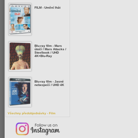
FILM - Umění lhát
Blu-ray film - Mars
útočí / Mars Attacks /
Steelbook / UHD
4K+Blu-Ray
Blu-ray film - Jasné
nebezpečí / UHD 4K
Všechny předobjednávky - Film