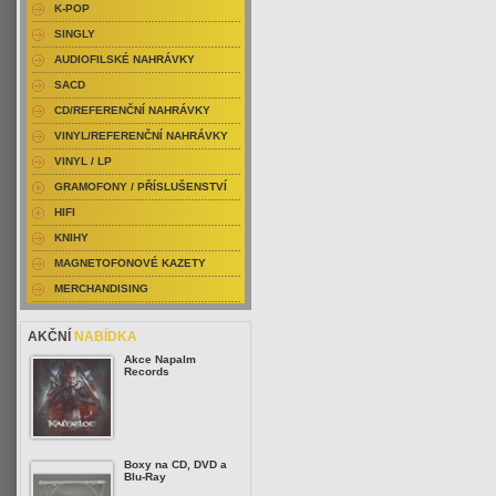
K-POP
SINGLY
AUDIOFILSKÉ NAHRÁVKY
SACD
CD/REFERENČNÍ NAHRÁVKY
VINYL/REFERENČNÍ NAHRÁVKY
VINYL / LP
GRAMOFONY / PŘÍSLUŠENSTVÍ
HIFI
KNIHY
MAGNETOFONOVÉ KAZETY
MERCHANDISING
AKČNÍ
NABÍDKA
Akce Napalm
Records
Boxy na CD, DVD a
Blu-Ray