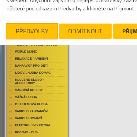
s webem. Abychom zajistili co nejlepší uživatelský zážit
RAP / HIP HOP DOMÁCÍ
některé pod odkazem Předvolby a klikněte na Přijmout.
RAP / HIP HOP ZAHRANIČNÍ
BLU-RAY / HUDBA
Tabulkový výpis
DVD / HUDBA
PŘEDVOLBY
ODMÍTNOUT
PŘIJ
LAŇKA DAVID
PUNK / HARDCORE
ACID JAZZ / TRIP HOP
Je nám líto, ale pro daný žánr/kategorii n
TECHNO / TRANCE / HOUSE
WORLD MUSIC
RELAXACE / AMBIENT
NAHRÁVKY PRO DĚTI
LIDOVÁ HUDBA DOMÁCÍ
MLUVENÉ SLOVO /
AUDIO KNIHY
VÁNOČNÍ KOLEDY
VÁŽNÁ HUDBA
OST FILMOVÁ HUDBA
VARIOUS ZAHRANIČNÍ
VARIOUS DOMÁCÍ
ELECTRO / INDUSTRIAL
REGGAE / DUB