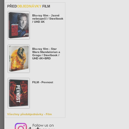
PŘED
OBJEDNÁVKY
FILM
Blu-ray film - Jasné
nebezpečí / Steelbook
/ UHD 4K
Blu-ray film - Star
Wars:Mandalorian a
Grogu / Steelbook /
UHD 4K+BRD
FILM - Pevnost
Všechny předobjednávky - Film