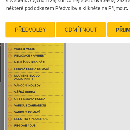
s webem. Abychom zajistili co nejlepší uživatelský zážit
RAP / HIP HOP DOMÁCÍ
některé pod odkazem Předvolby a klikněte na Přijmout.
RAP / HIP HOP ZAHRANIČNÍ
BLU-RAY / HUDBA
Tabulkový výpis
DVD / HUDBA
PŘEDVOLBY
ODMÍTNOUT
PŘIJ
LAŇKA DAVID
PUNK / HARDCORE
ACID JAZZ / TRIP HOP
Je nám líto, ale pro daný žánr/kategorii n
TECHNO / TRANCE / HOUSE
WORLD MUSIC
RELAXACE / AMBIENT
NAHRÁVKY PRO DĚTI
LIDOVÁ HUDBA DOMÁCÍ
MLUVENÉ SLOVO /
AUDIO KNIHY
VÁNOČNÍ KOLEDY
VÁŽNÁ HUDBA
OST FILMOVÁ HUDBA
VARIOUS ZAHRANIČNÍ
VARIOUS DOMÁCÍ
ELECTRO / INDUSTRIAL
REGGAE / DUB