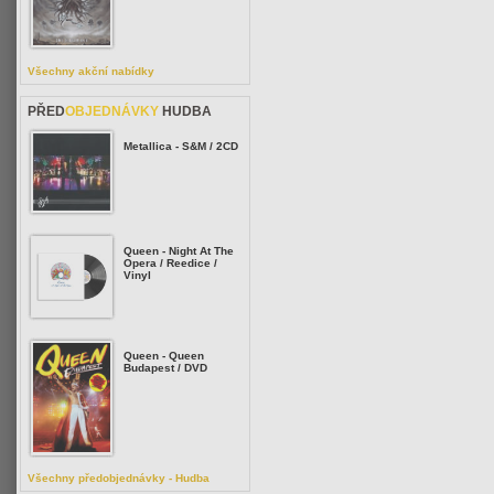
Všechny akční nabídky
PŘED
OBJEDNÁVKY
HUDBA
Metallica - S&M / 2CD
Queen - Night At The
Opera / Reedice /
Vinyl
Queen - Queen
Budapest / DVD
Všechny předobjednávky - Hudba