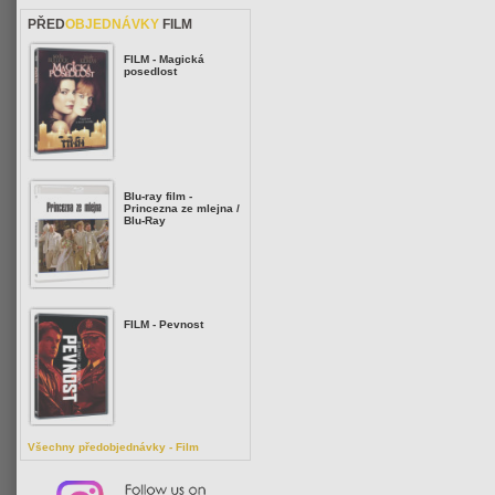
PŘED
OBJEDNÁVKY
FILM
FILM - Magická
posedlost
Blu-ray film -
Princezna ze mlejna /
Blu-Ray
FILM - Pevnost
Všechny předobjednávky - Film