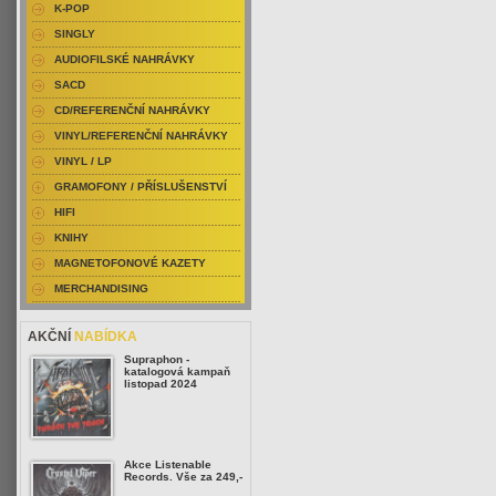
K-POP
SINGLY
AUDIOFILSKÉ NAHRÁVKY
SACD
CD/REFERENČNÍ NAHRÁVKY
VINYL/REFERENČNÍ NAHRÁVKY
VINYL / LP
GRAMOFONY / PŘÍSLUŠENSTVÍ
HIFI
KNIHY
MAGNETOFONOVÉ KAZETY
MERCHANDISING
AKČNÍ
NABÍDKA
Supraphon -
katalogová kampaň
listopad 2024
Akce Listenable
Records. Vše za 249,-