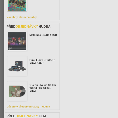
Všechny akční nabídky
PŘED
OBJEDNÁVKY
HUDBA
Metallica - S&M / 2CD
Pink Floyd - Pulse /
Vinyl / 4LP
Queen - News Of The
World / Reedice /
Vinyl
Všechny předobjednávky - Hudba
PŘED
OBJEDNÁVKY
FILM