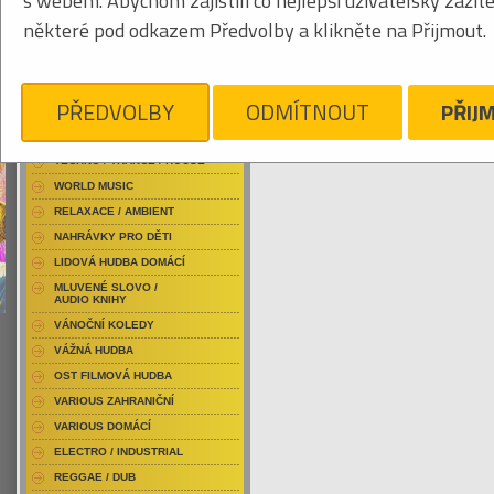
s webem. Abychom zajistili co nejlepší uživatelský zážit
RAP / HIP HOP DOMÁCÍ
některé pod odkazem Předvolby a klikněte na Přijmout.
RAP / HIP HOP ZAHRANIČNÍ
BLU-RAY / HUDBA
Obrázkový výpis
DVD / HUDBA
PŘEDVOLBY
ODMÍTNOUT
PŘIJ
PUNK / HARDCORE
ACID JAZZ / TRIP HOP
KYLESA
Je nám líto, ale pro daný žánr/kategorii n
TECHNO / TRANCE / HOUSE
WORLD MUSIC
RELAXACE / AMBIENT
NAHRÁVKY PRO DĚTI
LIDOVÁ HUDBA DOMÁCÍ
MLUVENÉ SLOVO /
AUDIO KNIHY
VÁNOČNÍ KOLEDY
VÁŽNÁ HUDBA
OST FILMOVÁ HUDBA
VARIOUS ZAHRANIČNÍ
VARIOUS DOMÁCÍ
ELECTRO / INDUSTRIAL
REGGAE / DUB