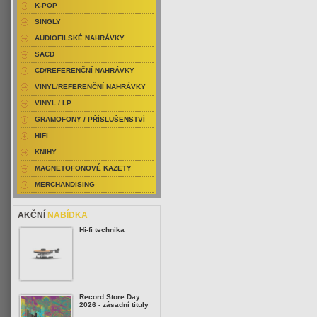
K-POP
SINGLY
AUDIOFILSKÉ NAHRÁVKY
SACD
CD/REFERENČNÍ NAHRÁVKY
VINYL/REFERENČNÍ NAHRÁVKY
VINYL / LP
GRAMOFONY / PŘÍSLUŠENSTVÍ
HIFI
KNIHY
MAGNETOFONOVÉ KAZETY
MERCHANDISING
AKČNÍ
NABÍDKA
Hi-fi technika
Record Store Day
2026 - zásadní tituly