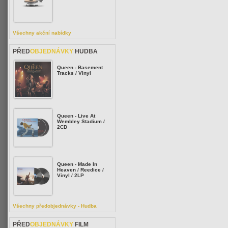
Všechny akční nabídky
PŘED
OBJEDNÁVKY
HUDBA
Queen - Basement
Tracks / Vinyl
Queen - Live At
Wembley Stadium /
2CD
Queen - Made In
Heaven / Reedice /
Vinyl / 2LP
Všechny předobjednávky - Hudba
PŘED
OBJEDNÁVKY
FILM