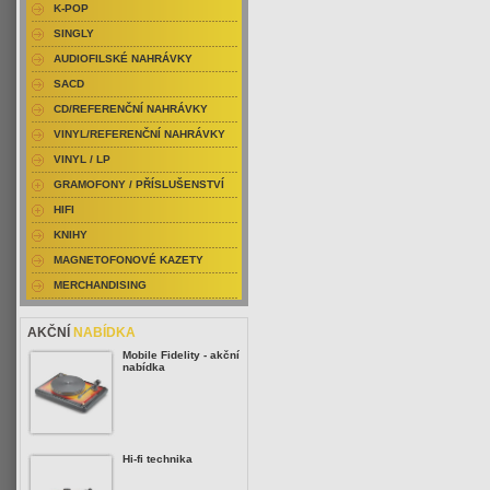
K-POP
SINGLY
AUDIOFILSKÉ NAHRÁVKY
SACD
CD/REFERENČNÍ NAHRÁVKY
VINYL/REFERENČNÍ NAHRÁVKY
VINYL / LP
GRAMOFONY / PŘÍSLUŠENSTVÍ
HIFI
KNIHY
MAGNETOFONOVÉ KAZETY
MERCHANDISING
AKČNÍ
NABÍDKA
Mobile Fidelity - akční
nabídka
Hi-fi technika