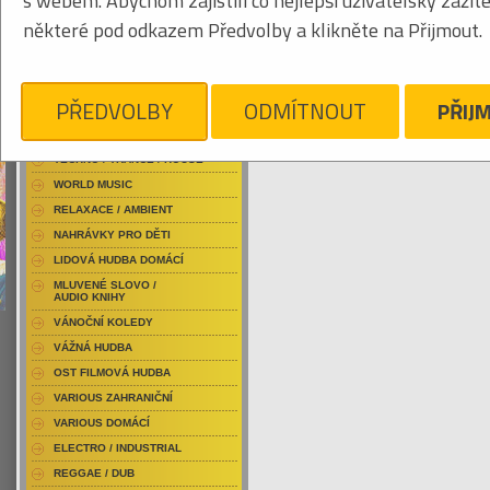
s webem. Abychom zajistili co nejlepší uživatelský zážit
RAP / HIP HOP DOMÁCÍ
některé pod odkazem Předvolby a klikněte na Přijmout.
RAP / HIP HOP ZAHRANIČNÍ
BLU-RAY / HUDBA
Obrázkový výpis
DVD / HUDBA
PŘEDVOLBY
ODMÍTNOUT
PŘIJ
PUNK / HARDCORE
ACID JAZZ / TRIP HOP
KYLESA
Je nám líto, ale pro daný žánr/kategorii n
TECHNO / TRANCE / HOUSE
WORLD MUSIC
RELAXACE / AMBIENT
NAHRÁVKY PRO DĚTI
LIDOVÁ HUDBA DOMÁCÍ
MLUVENÉ SLOVO /
AUDIO KNIHY
VÁNOČNÍ KOLEDY
VÁŽNÁ HUDBA
OST FILMOVÁ HUDBA
VARIOUS ZAHRANIČNÍ
VARIOUS DOMÁCÍ
ELECTRO / INDUSTRIAL
REGGAE / DUB