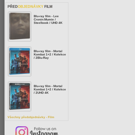
PŘED
OBJEDNÁVKY
FILM
Blu-ray film - Lee
Cronin:Mumie /
Steelbook / UHD 4K
Blu-ray film - Mortal
Kombat 1+2 / Kolekce
/ 2Blu-Ray
Blu-ray film - Mortal
Kombat 1+2 / Kolekce
/ 2UHD 4K
Všechny předobjednávky - Film