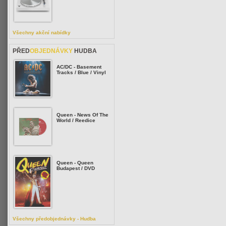
Všechny akční nabídky
PŘED
OBJEDNÁVKY
HUDBA
AC/DC - Basement
Tracks / Blue / Vinyl
Queen - News Of The
World / Reedice
Queen - Queen
Budapest / DVD
Všechny předobjednávky - Hudba