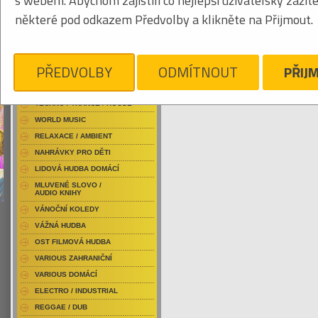
s webem. Abychom zajistili co nejlepší uživatelský zážit
RAP / HIP HOP DOMÁCÍ
některé pod odkazem Předvolby a klikněte na Přijmout.
RAP / HIP HOP ZAHRANIČNÍ
BLU-RAY / HUDBA
Obrázkový výpis
DVD / HUDBA
PŘEDVOLBY
ODMÍTNOUT
PŘIJ
PUNK / HARDCORE
ACID JAZZ / TRIP HOP
KYLESA
Je nám líto, ale pro daný žánr/kategorii n
TECHNO / TRANCE / HOUSE
WORLD MUSIC
RELAXACE / AMBIENT
NAHRÁVKY PRO DĚTI
LIDOVÁ HUDBA DOMÁCÍ
MLUVENÉ SLOVO /
AUDIO KNIHY
VÁNOČNÍ KOLEDY
VÁŽNÁ HUDBA
OST FILMOVÁ HUDBA
VARIOUS ZAHRANIČNÍ
VARIOUS DOMÁCÍ
ELECTRO / INDUSTRIAL
REGGAE / DUB