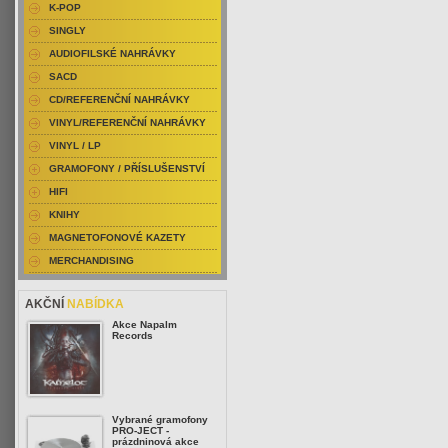
K-POP
SINGLY
AUDIOFILSKÉ NAHRÁVKY
SACD
CD/REFERENČNÍ NAHRÁVKY
VINYL/REFERENČNÍ NAHRÁVKY
VINYL / LP
GRAMOFONY / PŘÍSLUŠENSTVÍ
HIFI
KNIHY
MAGNETOFONOVÉ KAZETY
MERCHANDISING
AKČNÍ
NABÍDKA
Akce Napalm
Records
Vybrané gramofony
PRO-JECT -
prázdninová akce