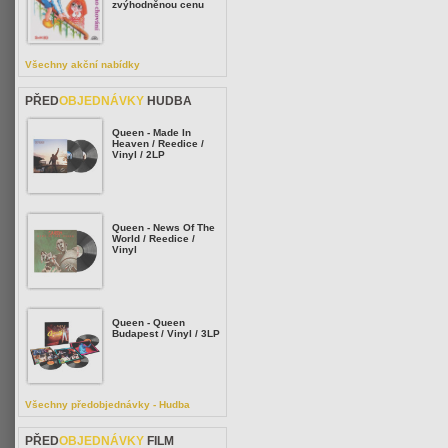
zvýhodněnou cenu
Všechny akční nabídky
PŘED
OBJEDNÁVKY
HUDBA
Queen - Made In
Heaven / Reedice /
Vinyl / 2LP
Queen - News Of The
World / Reedice /
Vinyl
Queen - Queen
Budapest / Vinyl / 3LP
Všechny předobjednávky - Hudba
PŘED
OBJEDNÁVKY
FILM