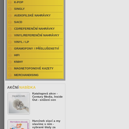
K-POP
SINGLY
AUDIOFILSKÉ NAHRÁVKY
SACD
CD/REFERENČNÍ NAHRÁVKY
VINYL/REFERENČNÍ NAHRÁVKY
VINYL / LP
GRAMOFONY / PŘÍSLUŠENSTVÍ
HIFI
KNIHY
MAGNETOFONOVÉ KAZETY
MERCHANDISING
AKČNÍ
NABÍDKA
Katalogová akce -
Century Media, Inside
Out - snížení cen
Hurvínek slaví a my
slavíme s ním -
vybrané tituly za