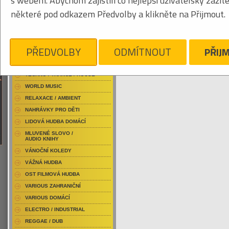
s webem. Abychom zajistili co nejlepší uživatelský zážit
RAP / HIP HOP DOMÁCÍ
některé pod odkazem Předvolby a klikněte na Přijmout.
RAP / HIP HOP ZAHRANIČNÍ
BLU-RAY / HUDBA
Obrázkový výpis
DVD / HUDBA
PŘEDVOLBY
ODMÍTNOUT
PŘIJ
PUNK / HARDCORE
ACID JAZZ / TRIP HOP
KYLESA
Je nám líto, ale pro daný žánr/kategorii n
TECHNO / TRANCE / HOUSE
WORLD MUSIC
RELAXACE / AMBIENT
NAHRÁVKY PRO DĚTI
LIDOVÁ HUDBA DOMÁCÍ
MLUVENÉ SLOVO /
AUDIO KNIHY
VÁNOČNÍ KOLEDY
VÁŽNÁ HUDBA
OST FILMOVÁ HUDBA
VARIOUS ZAHRANIČNÍ
VARIOUS DOMÁCÍ
ELECTRO / INDUSTRIAL
REGGAE / DUB