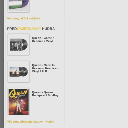
Všechny akční nabídky
PŘED
OBJEDNÁVKY
HUDBA
Queen - Game /
Reedice / Vinyl
Queen - Made In
Heaven / Reedice /
Vinyl / 2LP
Queen - Queen
Budapest / Blu-Ray
Všechny předobjednávky - Hudba