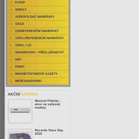
K-POP
SINGLY
AUDIOFILSKÉ NAHRÁVKY
SACD
CD/REFERENČNÍ NAHRÁVKY
VINYL/REFERENČNÍ NAHRÁVKY
VINYL / LP
GRAMOFONY / PŘÍSLUŠENSTVÍ
HIFI
KNIHY
MAGNETOFONOVÉ KAZETY
MERCHANDISING
AKČNÍ
NABÍDKA
Musical Fidelity -
akce na vybrané
modely
Records Store Day
2026