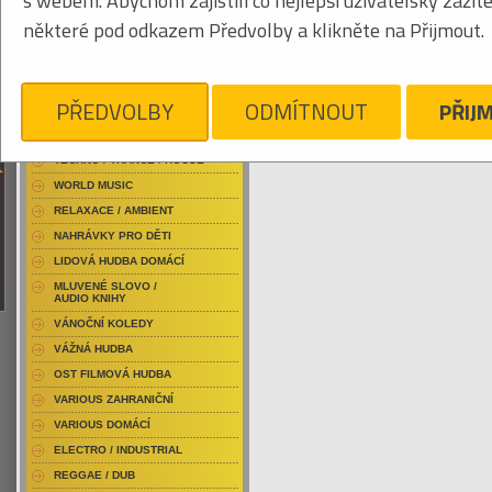
s webem. Abychom zajistili co nejlepší uživatelský zážit
RAP / HIP HOP DOMÁCÍ
některé pod odkazem Předvolby a klikněte na Přijmout.
RAP / HIP HOP ZAHRANIČNÍ
BLU-RAY / HUDBA
Obrázkový výpis
DVD / HUDBA
PŘEDVOLBY
ODMÍTNOUT
PŘIJ
PUNK / HARDCORE
ACID JAZZ / TRIP HOP
KYLESA
Je nám líto, ale pro daný žánr/kategorii n
TECHNO / TRANCE / HOUSE
WORLD MUSIC
RELAXACE / AMBIENT
NAHRÁVKY PRO DĚTI
LIDOVÁ HUDBA DOMÁCÍ
MLUVENÉ SLOVO /
AUDIO KNIHY
VÁNOČNÍ KOLEDY
VÁŽNÁ HUDBA
OST FILMOVÁ HUDBA
VARIOUS ZAHRANIČNÍ
VARIOUS DOMÁCÍ
ELECTRO / INDUSTRIAL
REGGAE / DUB