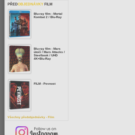
PŘED
OBJEDNÁVKY
FILM
Blu-ray film - Mortal
Kombat 2 / Blu-Ray
Blu-ray film - Mars
útočí / Mars Attacks /
Steelbook / UHD
4K+Blu-Ray
FILM - Pevnost
Všechny předobjednávky - Film