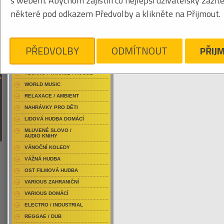
s webem. Abychom zajistili co nejlepší uživatelský zážit
RAP / HIP HOP DOMÁCÍ
některé pod odkazem Předvolby a klikněte na Přijmout.
RAP / HIP HOP ZAHRANIČNÍ
BLU-RAY / HUDBA
Obrázkový výpis
DVD / HUDBA
PŘEDVOLBY
ODMÍTNOUT
PŘIJ
PUNK / HARDCORE
ACID JAZZ / TRIP HOP
KYLESA
Je nám líto, ale pro daný žánr/kategorii n
TECHNO / TRANCE / HOUSE
WORLD MUSIC
RELAXACE / AMBIENT
NAHRÁVKY PRO DĚTI
LIDOVÁ HUDBA DOMÁCÍ
MLUVENÉ SLOVO /
AUDIO KNIHY
VÁNOČNÍ KOLEDY
VÁŽNÁ HUDBA
OST FILMOVÁ HUDBA
VARIOUS ZAHRANIČNÍ
VARIOUS DOMÁCÍ
ELECTRO / INDUSTRIAL
REGGAE / DUB