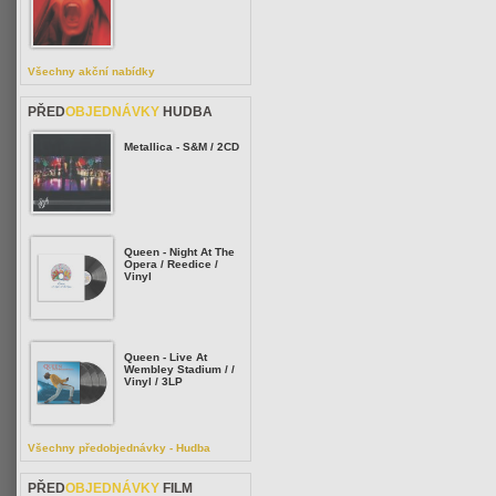
Všechny akční nabídky
PŘED
OBJEDNÁVKY
HUDBA
Metallica - S&M / 2CD
Queen - Night At The
Opera / Reedice /
Vinyl
Queen - Live At
Wembley Stadium / /
Vinyl / 3LP
Všechny předobjednávky - Hudba
PŘED
OBJEDNÁVKY
FILM