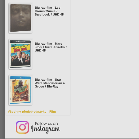
Blu-ray film - Lee
Cronin:Mumie /
Steelbook / UHD 4K
Blu-ray film - Mars
útočí / Mars Attacks /
UHD 4K
Blu-ray film - Star
Wars:Mandalorian a
Grogu / Blu-Ray
Všechny předobjednávky - Film