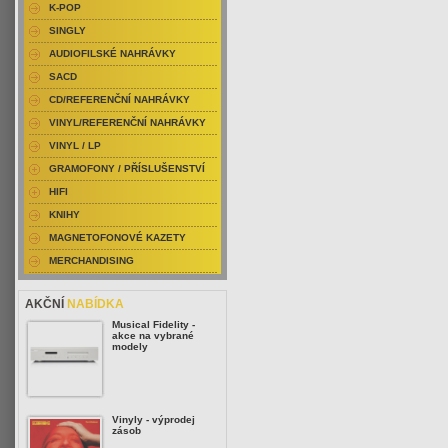
K-POP
SINGLY
AUDIOFILSKÉ NAHRÁVKY
SACD
CD/REFERENČNÍ NAHRÁVKY
VINYL/REFERENČNÍ NAHRÁVKY
VINYL / LP
GRAMOFONY / PŘÍSLUŠENSTVÍ
HIFI
KNIHY
MAGNETOFONOVÉ KAZETY
MERCHANDISING
AKČNÍ
NABÍDKA
Musical Fidelity -
akce na vybrané
modely
Vinyly - výprodej
zásob