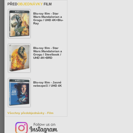
PŘED
OBJEDNÁVKY
FILM
Blu-ray film - Star
Wars:Mandalorian a
Grogu / UHD 4K+Blu-
Ray
Blu-ray film - Star
Wars:Mandalorian a
Grogu / Steelbook /
UHD 4K+BRD
Blu-ray film - Jasné
nebezpečí / UHD 4K
Všechny předobjednávky - Film