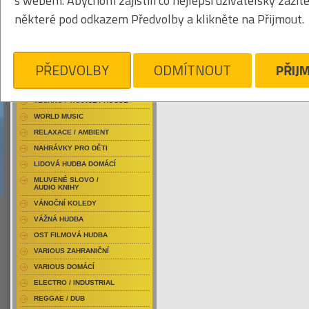
s webem. Abychom zajistili co nejlepší uživatelský zážit
RAP / HIP HOP DOMÁCÍ
některé pod odkazem Předvolby a klikněte na Přijmout.
RAP / HIP HOP ZAHRANIČNÍ
BLU-RAY / HUDBA
Obrázkový výpis
DVD / HUDBA
PŘEDVOLBY
ODMÍTNOUT
PŘIJ
PUNK / HARDCORE
ACID JAZZ / TRIP HOP
KYLESA
Je nám líto, ale pro daný žánr/kategorii n
TECHNO / TRANCE / HOUSE
WORLD MUSIC
RELAXACE / AMBIENT
NAHRÁVKY PRO DĚTI
LIDOVÁ HUDBA DOMÁCÍ
MLUVENÉ SLOVO /
AUDIO KNIHY
VÁNOČNÍ KOLEDY
VÁŽNÁ HUDBA
OST FILMOVÁ HUDBA
VARIOUS ZAHRANIČNÍ
VARIOUS DOMÁCÍ
ELECTRO / INDUSTRIAL
REGGAE / DUB