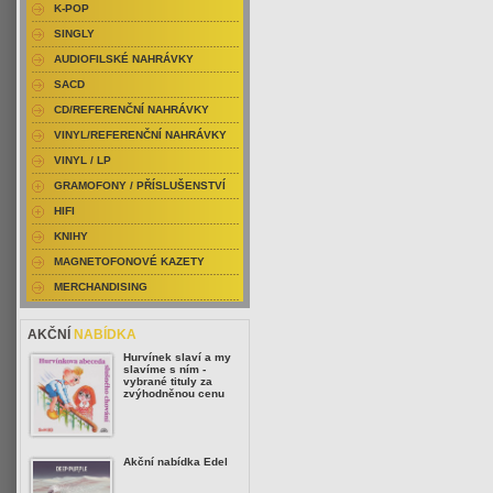
K-POP
SINGLY
AUDIOFILSKÉ NAHRÁVKY
SACD
CD/REFERENČNÍ NAHRÁVKY
VINYL/REFERENČNÍ NAHRÁVKY
VINYL / LP
GRAMOFONY / PŘÍSLUŠENSTVÍ
HIFI
KNIHY
MAGNETOFONOVÉ KAZETY
MERCHANDISING
AKČNÍ
NABÍDKA
Hurvínek slaví a my
slavíme s ním -
vybrané tituly za
zvýhodněnou cenu
Akční nabídka Edel