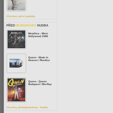
Všechny akční nabídky
PŘED
OBJEDNÁVKY
HUDBA
Metallica - West
Hollywood 1988
Queen - Made In
Heaven / Reedice
Queen - Queen
Budapest / Blu-Ray
Všechny předobjednávky - Hudba