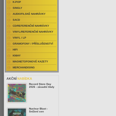
K-POP
SINGLY
AUDIOFILSKÉ NAHRÁVKY
SACD
CD/REFERENČNÍ NAHRÁVKY
VINYL/REFERENČNÍ NAHRÁVKY
VINYL / LP
GRAMOFONY / PŘÍSLUŠENSTVÍ
HIFI
KNIHY
MAGNETOFONOVÉ KAZETY
MERCHANDISING
AKČNÍ
NABÍDKA
Record Store Day
2026 - zásadní tituly
Nuclear Blast -
Snížení cen