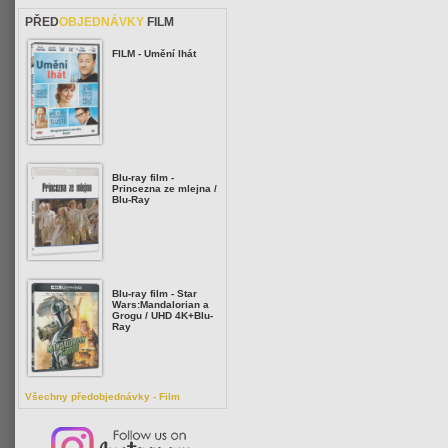
PŘED
OBJEDNÁVKY
FILM
FILM - Umění lhát
Blu-ray film -
Princezna ze mlejna /
Blu-Ray
Blu-ray film - Star
Wars:Mandalorian a
Grogu / UHD 4K+Blu-
Ray
Všechny předobjednávky - Film