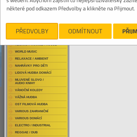
s webem. Abychom zajistili co nejlepší uživatelský zážit
RAP / HIP HOP DOMÁCÍ
některé pod odkazem Předvolby a klikněte na Přijmout.
RAP / HIP HOP ZAHRANIČNÍ
BLU-RAY / HUDBA
Obrázkový výpis
DVD / HUDBA
PŘEDVOLBY
ODMÍTNOUT
PŘIJ
PUNK / HARDCORE
ACID JAZZ / TRIP HOP
KYLESA
Je nám líto, ale pro daný žánr/kategorii n
TECHNO / TRANCE / HOUSE
WORLD MUSIC
RELAXACE / AMBIENT
NAHRÁVKY PRO DĚTI
LIDOVÁ HUDBA DOMÁCÍ
MLUVENÉ SLOVO /
AUDIO KNIHY
VÁNOČNÍ KOLEDY
VÁŽNÁ HUDBA
OST FILMOVÁ HUDBA
VARIOUS ZAHRANIČNÍ
VARIOUS DOMÁCÍ
ELECTRO / INDUSTRIAL
REGGAE / DUB