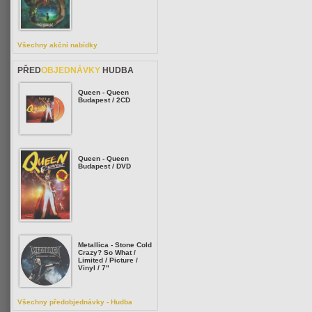
Všechny akční nabídky
PŘED
OBJEDNÁVKY
HUDBA
Queen - Queen
Budapest / 2CD
Queen - Queen
Budapest / DVD
Metallica - Stone Cold
Crazy? So What /
Limited / Picture /
Vinyl / 7"
Všechny předobjednávky - Hudba