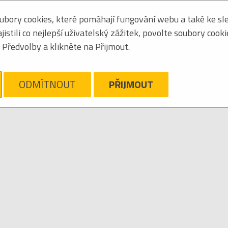
bory cookies, které pomáhají fungování webu a také ke sle
Seřadit podle:
jmén
stili co nejlepší uživatelský zážitek, povolte soubory cook
Obrázkový výpis
Předvolby a klikněte na Přijmout.
YLESA
ám líto, ale pro daný žánr/kategorii nejsou v katalogu žádné položky.
Zrušit filtr
ODMÍTNOUT
PŘIJMOUT