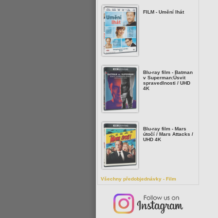
FILM - Umění lhát
Blu-ray film - Batman
v Superman:Úsvit
spravedlnosti / UHD
4K
Blu-ray film - Mars
útočí / Mars Attacks /
UHD 4K
Všechny předobjednávky - Film