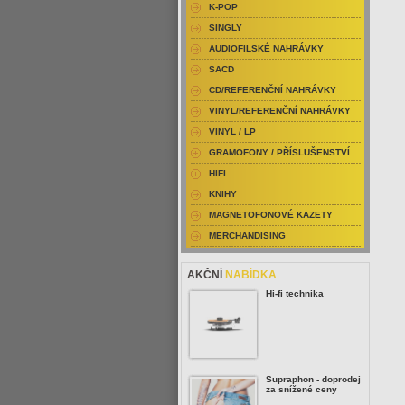
K-POP
SINGLY
AUDIOFILSKÉ NAHRÁVKY
SACD
CD/REFERENČNÍ NAHRÁVKY
VINYL/REFERENČNÍ NAHRÁVKY
VINYL / LP
GRAMOFONY / PŘÍSLUŠENSTVÍ
HIFI
KNIHY
MAGNETOFONOVÉ KAZETY
MERCHANDISING
AKČNÍ
NABÍDKA
Hi-fi technika
Supraphon - doprodej
za snížené ceny