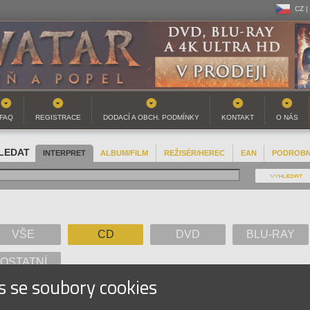
CZ |
CZ |
SK |
FAQ
REGISTRACE
DODACÍ A OBCH. PODMÍNKY
KONTAKT
O NÁS
LEDAT
INTERPRET
ALBUM/FILM
REŽISÉR/HEREC
EAN
PODROB
VŠE
CD
DVD
BLU-RAY
OSTATNÍ
s se soubory cookies
A
B
C
D
E
F
G
H
I
J
K
L
M
N
O
P
Q
R
S
T
U