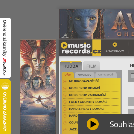
SHOWROOM
HUDBA
FILM
H
VŠE
NOVINKY
VE SLEVĚ
NEJPRODÁVANĚJŠÍ
ROCK / POP DOMÁCÍ
ROCK / POP ZAHRANIČNÍ
FOLK / COUNTRY DOMÁCÍ
HARD & HEAVY DOMÁCÍ
HARD & HEAVY ZAHRANIČNÍ
Souhla
COUNTRY
JAZZ / BLUES