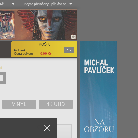
 Kč
Nejste přihlášený
-
přihlásit se
 Kč
Log-in
 EUR
Uživ. jméno:
KOŠÍK
Podrobnosti
Položek:
Heslo:
Cena celkem:
0,00
Kč
NĚ
Registrace
Zapomenuté heslo?
VINYL
4K UHD
Close
V
W
X
Y
Z
Vše