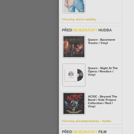
Všechny akční nabídky
PŘED
OBJEDNÁVKY
HUDBA
Queen - Basement
Tracks / Vinyl
Queen - Night At The
Opera / Reedice /
Vinyl
AC/DC - Beyond The
Band / Side Project
Collection / Red /
Vinyl
Všechny předobjednávky - Hudba
PŘED
OBJEDNÁVKY
FILM