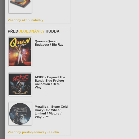
Všechny akční nabídky
PŘED
OBJEDNÁVKY
HUDBA
Queen - Queen
Budapest / Blu-Ray
AC/DC - Beyond The
Band / Side Project
Collection / Red /
Vinyl
Metallica - Stone Cold
Crazy? So What /
Limited / Picture /
Vinyl / 7"
Všechny předobjednávky - Hudba