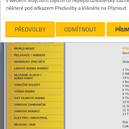
s webem. Abychom zajistili co nejlepší uživatelský zážit
RAP / HIP HOP DOMÁCÍ
004
některé pod odkazem Předvolby a klikněte na Přijmout.
RAP / HIP HOP ZAHRANIČNÍ
BLU-RAY / HUDBA
DVD / HUDBA
Klikněte pro zvětšení
19
PŘEDVOLBY
ODMÍTNOUT
PŘIJ
PUNK / HARDCORE
ACID JAZZ / TRIP HOP
TECHNO / TRANCE / HOUSE
Hlíd
WORLD MUSIC
Nech
RELAXACE / AMBIENT
Skla
NAHRÁVKY PRO DĚTI
LIDOVÁ HUDBA DOMÁCÍ
1 Th
2 Wi
MLUVENÉ SLOVO /
3 Fr
AUDIO KNIHY
4 Bo
VÁNOČNÍ KOLEDY
5 Wa
6 Th
VÁŽNÁ HUDBA
8 Th
9 Th
OST FILMOVÁ HUDBA
10 W
VARIOUS ZAHRANIČNÍ
11 S
12 S
VARIOUS DOMÁCÍ
13 T
ELECTRO / INDUSTRIAL
Rok 
REGGAE / DUB
Celk