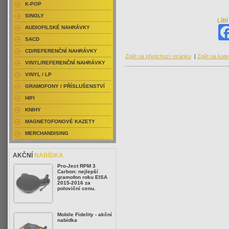
K-POP
SINGLY
LÍB
AUDIOFILSKÉ NAHRÁVKY
SACD
CD/REFERENČNÍ NAHRÁVKY
Zpět na předchozí stránku
|
Zpět na kate
VINYL/REFERENČNÍ NAHRÁVKY
VINYL / LP
GRAMOFONY / PŘÍSLUŠENSTVÍ
HIFI
KNIHY
MAGNETOFONOVÉ KAZETY
MERCHANDISING
AKČNÍ
NABÍDKA
Pro-Ject RPM 3
Carbon: nejlepší
gramofon roku EISA
2015-2016 za
poloviční cenu.
Mobile Fidelity - akční
nabídka