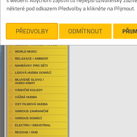
s webem. Abychom zajistili co nejlepší uživatelský zážit
RAP / HIP HOP DOMÁCÍ
některé pod odkazem Předvolby a klikněte na Přijmout.
RAP / HIP HOP ZAHRANIČNÍ
BLU-RAY / HUDBA
Tabulkový výpis
DVD / HUDBA
PŘEDVOLBY
ODMÍTNOUT
PŘIJ
KARLOFF
PUNK / HARDCORE
ACID JAZZ / TRIP HOP
Je nám líto, ale pro daný žánr/kategorii n
TECHNO / TRANCE / HOUSE
WORLD MUSIC
RELAXACE / AMBIENT
NAHRÁVKY PRO DĚTI
LIDOVÁ HUDBA DOMÁCÍ
MLUVENÉ SLOVO /
AUDIO KNIHY
VÁNOČNÍ KOLEDY
VÁŽNÁ HUDBA
OST FILMOVÁ HUDBA
VARIOUS ZAHRANIČNÍ
VARIOUS DOMÁCÍ
ELECTRO / INDUSTRIAL
REGGAE / DUB