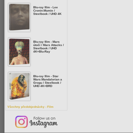
Blu-ray film - Lee
Cronin:Mumie /
Steelbook / UHD 4K
Blu-ray film - Mars
útočí / Mars Attacks /
Steelbook / UHD
4K+Blu-Ray
Blu-ray film - Star
Wars:Mandalorian a
Grogu / Steelbook /
UHD 4K+BRD
Všechny předobjednávky - Film