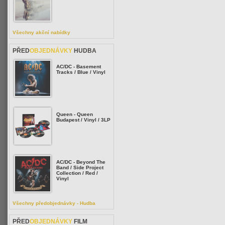
Všechny akční nabídky
PŘED
OBJEDNÁVKY
HUDBA
AC/DC - Basement
Tracks / Blue / Vinyl
Queen - Queen
Budapest / Vinyl / 3LP
AC/DC - Beyond The
Band / Side Project
Collection / Red /
Vinyl
Všechny předobjednávky - Hudba
PŘED
OBJEDNÁVKY
FILM