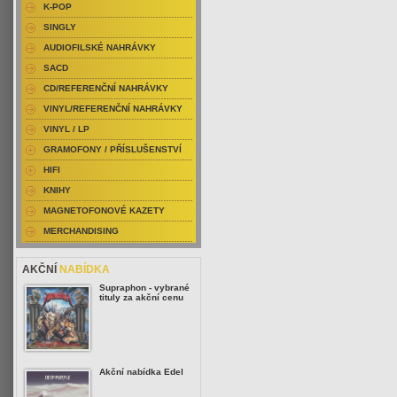
K-POP
SINGLY
AUDIOFILSKÉ NAHRÁVKY
SACD
CD/REFERENČNÍ NAHRÁVKY
VINYL/REFERENČNÍ NAHRÁVKY
VINYL / LP
GRAMOFONY / PŘÍSLUŠENSTVÍ
HIFI
KNIHY
MAGNETOFONOVÉ KAZETY
MERCHANDISING
AKČNÍ
NABÍDKA
Supraphon - vybrané
tituly za akční cenu
Akční nabídka Edel