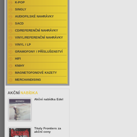
K-POP
SINGLY
AUDIOFILSKÉ NAHRÁVKY
SACD
CD/REFERENČNÍ NAHRÁVKY
VINYL/REFERENČNÍ NAHRÁVKY
VINYL / LP
GRAMOFONY / PŘÍSLUŠENSTVÍ
HIFI
KNIHY
MAGNETOFONOVÉ KAZETY
MERCHANDISING
AKČNÍ
NABÍDKA
Akční nabídka Edel
Tituly Frontiers za
akční ceny