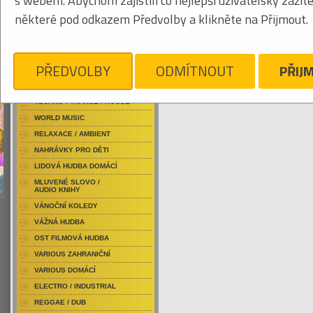
s webem. Abychom zajistili co nejlepší uživatelský zážit
RAP / HIP HOP DOMÁCÍ
některé pod odkazem Předvolby a klikněte na Přijmout.
RAP / HIP HOP ZAHRANIČNÍ
BLU-RAY / HUDBA
Tabulkový výpis
DVD / HUDBA
PŘEDVOLBY
ODMÍTNOUT
PŘIJ
KARLOFF
PUNK / HARDCORE
ACID JAZZ / TRIP HOP
Je nám líto, ale pro daný žánr/kategorii n
TECHNO / TRANCE / HOUSE
WORLD MUSIC
RELAXACE / AMBIENT
NAHRÁVKY PRO DĚTI
LIDOVÁ HUDBA DOMÁCÍ
MLUVENÉ SLOVO /
AUDIO KNIHY
VÁNOČNÍ KOLEDY
VÁŽNÁ HUDBA
OST FILMOVÁ HUDBA
VARIOUS ZAHRANIČNÍ
VARIOUS DOMÁCÍ
ELECTRO / INDUSTRIAL
REGGAE / DUB