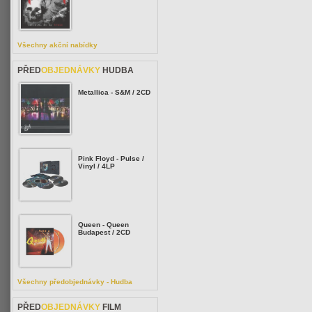
Všechny akční nabídky
PŘED
OBJEDNÁVKY
HUDBA
Metallica - S&M / 2CD
Pink Floyd - Pulse /
Vinyl / 4LP
Queen - Queen
Budapest / 2CD
Všechny předobjednávky - Hudba
PŘED
OBJEDNÁVKY
FILM