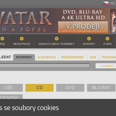
CZ |
CZ |
SK |
FAQ
REGISTRACE
DODACÍ A OBCH. PODMÍNKY
KONTAKT
O NÁS
LEDAT
INTERPRET
ALBUM/FILM
REŽISÉR/HEREC
EAN
PODROB
VŠE
CD
DVD
BLU-RAY
OSTATNÍ
s se soubory cookies
A
B
C
D
E
F
G
H
I
J
K
L
M
N
O
P
Q
R
S
T
U