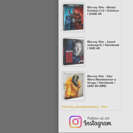
Blu-ray film - Mortal
Kombat 1+2 / Kolekce
/ 2UHD 4K
Blu-ray film - Jasné
nebezpečí / Steelbook
/ UHD 4K
Blu-ray film - Star
Wars:Mandalorian a
Grogu / Steelbook /
UHD 4K+BRD
Všechny předobjednávky - Film