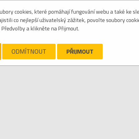
bory cookies, které pomáhají fungování webu a také ke sle
Seřadit podle:
jmén
stili co nejlepší uživatelský zážitek, povolte soubory cook
Tabulkový výpis
Předvolby a klikněte na Přijmout.
ARLOFF
ám líto, ale pro daný žánr/kategorii nejsou v katalogu žádné položky.
Zrušit filtr
ODMÍTNOUT
PŘIJMOUT