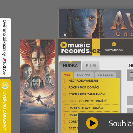
SHOWROOM
HUDBA
FILM
H
VŠE
NOVINKY
VE SLEVĚ
NEJPRODÁVANĚJŠÍ
ROCK / POP DOMÁCÍ
ROCK / POP ZAHRANIČNÍ
FOLK / COUNTRY DOMÁCÍ
HARD & HEAVY DOMÁCÍ
HARD & HEAVY ZAHRANIČNÍ
Souhla
COUNTRY
JAZZ / BLUES