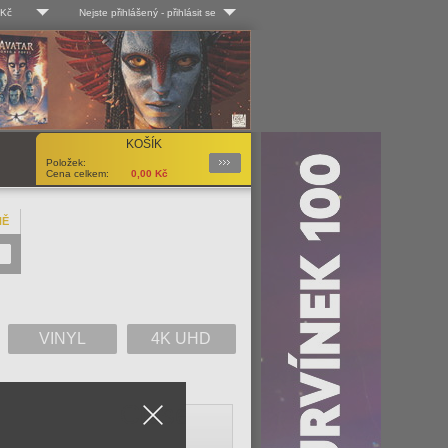
 Kč
Nejste přihlášený
-
přihlásit se
 Kč
Log-in
 EUR
Uživ. jméno:
KOŠÍK
Podrobnosti
Položek:
Heslo:
Cena celkem:
0,00
Kč
NĚ
Registrace
Zapomenuté heslo?
VINYL
4K UHD
Close
V
W
X
Y
Z
Vše