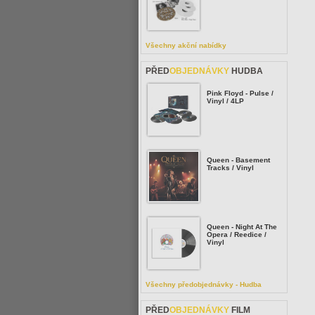
Všechny akční nabídky
PŘED
OBJEDNÁVKY
HUDBA
Pink Floyd - Pulse /
Vinyl / 4LP
Queen - Basement
Tracks / Vinyl
Queen - Night At The
Opera / Reedice /
Vinyl
Všechny předobjednávky - Hudba
PŘED
OBJEDNÁVKY
FILM