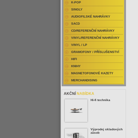
K-POP
SINGLY
AUDIOFILSKÉ NAHRÁVKY
SACD
CD/REFERENČNÍ NAHRÁVKY
VINYL/REFERENČNÍ NAHRÁVKY
VINYL / LP
GRAMOFONY / PŘÍSLUŠENSTVÍ
HIFI
KNIHY
MAGNETOFONOVÉ KAZETY
MERCHANDISING
AKČNÍ
NABÍDKA
Hi-fi technika
Výprodej skladových
zásob