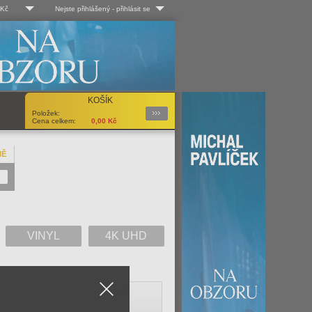
 Kč
Nejste přihlášený
-
přihlásit se
 Kč
Log-in
 EUR
Uživ. jméno:
KOŠÍK
Podrobnosti
Položek:
Heslo:
Cena celkem:
0,00
Kč
NĚ
Registrace
Zapomenuté heslo?
VINYL
4K UHD
Close
V
W
X
Y
Z
Vše