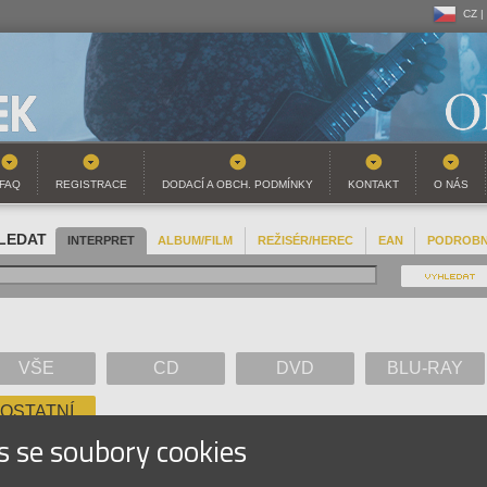
CZ |
CZ |
SK |
FAQ
REGISTRACE
DODACÍ A OBCH. PODMÍNKY
KONTAKT
O NÁS
LEDAT
INTERPRET
ALBUM/FILM
REŽISÉR/HEREC
EAN
PODROB
VŠE
CD
DVD
BLU-RAY
OSTATNÍ
s se soubory cookies
A
B
C
D
E
F
G
H
I
J
K
L
M
N
O
P
Q
R
S
T
U