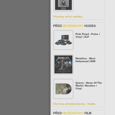
Všechny akční nabídky
PŘED
OBJEDNÁVKY
HUDBA
Pink Floyd - Pulse /
Vinyl / 4LP
Metallica - West
Hollywood 1988
Queen - News Of The
World / Reedice /
Vinyl
Všechny předobjednávky - Hudba
PŘED
OBJEDNÁVKY
FILM