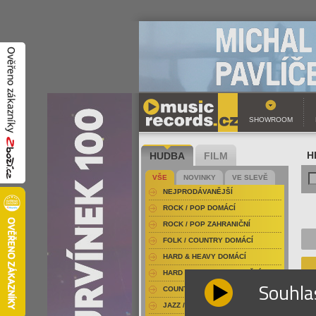
SHOWROOM
HUDBA
FILM
H
VŠE
NOVINKY
VE SLEVĚ
NEJPRODÁVANĚJŠÍ
ROCK / POP DOMÁCÍ
ROCK / POP ZAHRANIČNÍ
FOLK / COUNTRY DOMÁCÍ
HARD & HEAVY DOMÁCÍ
HARD & HEAVY ZAHRANIČNÍ
Souhla
COUNTRY
JAZZ / BLUES