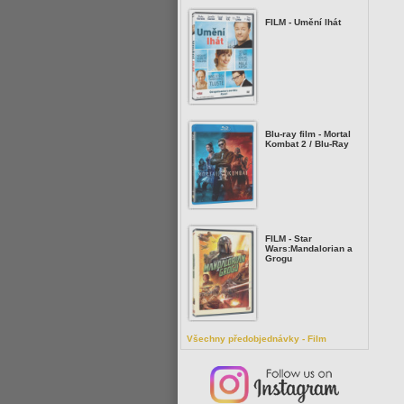
FILM - Umění lhát
Blu-ray film - Mortal
Kombat 2 / Blu-Ray
FILM - Star
Wars:Mandalorian a
Grogu
Všechny předobjednávky - Film