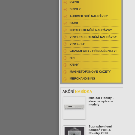
K-POP
SINGLY
AUDIOFILSKÉ NAHRÁVKY
SACD
CD/REFERENČNÍ NAHRÁVKY
VINYL/REFERENČNÍ NAHRÁVKY
VINYL / LP
GRAMOFONY / PŘÍSLUŠENSTVÍ
HIFI
KNIHY
MAGNETOFONOVÉ KAZETY
MERCHANDISING
AKČNÍ
NABÍDKA
Musical Fidelity -
akce na vybrané
modely
Supraphon letní
kampaň Folk &
Country 2026