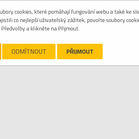
bory cookies, které pomáhají fungování webu a také ke sle
Seřadit podle:
jmén
stili co nejlepší uživatelský zážitek, povolte soubory cook
Tabulkový výpis
Předvolby a klikněte na Přijmout.
ARLOFF
ám líto, ale pro daný žánr/kategorii nejsou v katalogu žádné položky.
Zrušit filtr
ODMÍTNOUT
PŘIJMOUT