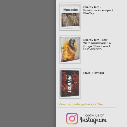
Blu-ray film -
Princezna ze mlejna /
Blu-Ray
Blu-ray film - Star
Wars:Mandalorian a
Grogu / Steelbook /
UHD 4K+BRD
FILM - Pevnost
Všechny předobjednávky - Film