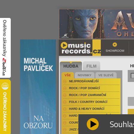
SHOWROOM
HUDBA
FILM
H
VŠE
NOVINKY
VE SLEVĚ
NEJPRODÁVANĚJŠÍ
ROCK / POP DOMÁCÍ
ROCK / POP ZAHRANIČNÍ
FOLK / COUNTRY DOMÁCÍ
HARD & HEAVY DOMÁCÍ
HARD & HEAVY ZAHRANIČNÍ
Souhla
COUNTRY
JAZZ / BLUES