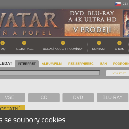
CZ |
CZ |
SK |
FAQ
REGISTRACE
DODACÍ A OBCH. PODMÍNKY
KONTAKT
O NÁS
LEDAT
INTERPRET
ALBUM/FILM
REŽISÉR/HEREC
EAN
PODROB
VŠE
CD
DVD
BLU-RAY
OSTATNÍ
s se soubory cookies
A
B
C
D
E
F
G
H
I
J
K
L
M
N
O
P
Q
R
S
T
U