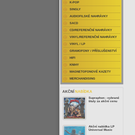
K-POP
SINGLY
AUDIOFILSKÉ NAHRÁVKY
SACD
CD/REFERENČNÍ NAHRÁVKY
VINYL/REFERENČNÍ NAHRÁVKY
VINYL / LP
GRAMOFONY / PŘÍSLUŠENSTVÍ
HIFI
KNIHY
MAGNETOFONOVÉ KAZETY
MERCHANDISING
AKČNÍ
NABÍDKA
Supraphon - vybrané
tituly za akční cenu
Akční nabídka LP
Universal Music