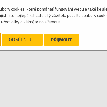
bory cookies, které pomáhají fungování webu a také ke sle
Seřadit podle:
jmén
stili co nejlepší uživatelský zážitek, povolte soubory cook
Tabulkový výpis
Předvolby a klikněte na Přijmout.
ARLOFF
ám líto, ale pro daný žánr/kategorii nejsou v katalogu žádné položky.
Zrušit filtr
ODMÍTNOUT
PŘIJMOUT