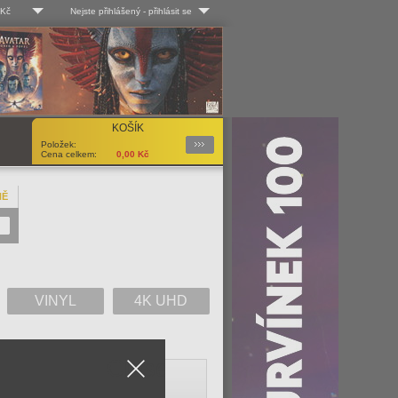
 Kč
Nejste přihlášený
-
přihlásit se
 Kč
Log-in
 EUR
Uživ. jméno:
KOŠÍK
Podrobnosti
Položek:
Heslo:
Cena celkem:
0,00
Kč
NĚ
Registrace
Zapomenuté heslo?
VINYL
4K UHD
Close
V
W
X
Y
Z
Vše