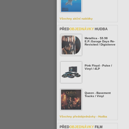
Všechny akční nabídky
PŘED
OBJEDNÁVKY
HUDBA
Metallica - $5.98
E.P.:Garage Days Re-
Revisited / Digisleeve
Pink Floyd - Pulse /
Vinyl / 4LP
Queen - Basement
Tracks / Vinyl
Všechny předobjednávky - Hudba
PŘED
OBJEDNÁVKY
FILM