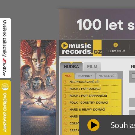
SHOWROOM
HUDBA
FILM
H
VŠE
NOVINKY
VE SLEVĚ
NEJPRODÁVANĚJŠÍ
ROCK / POP DOMÁCÍ
ROCK / POP ZAHRANIČNÍ
FOLK / COUNTRY DOMÁCÍ
HARD & HEAVY DOMÁCÍ
HARD & HEAVY ZAHRANIČNÍ
Souhla
COUNTRY
JAZZ / BLUES