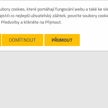
bory cookies, které pomáhají fungování webu a také ke sle
Seřadit podle:
jmén
stili co nejlepší uživatelský zážitek, povolte soubory cook
Tabulkový výpis
Předvolby a klikněte na Přijmout.
ARLOFF
ám líto, ale pro daný žánr/kategorii nejsou v katalogu žádné položky.
Zrušit filtr
ODMÍTNOUT
PŘIJMOUT