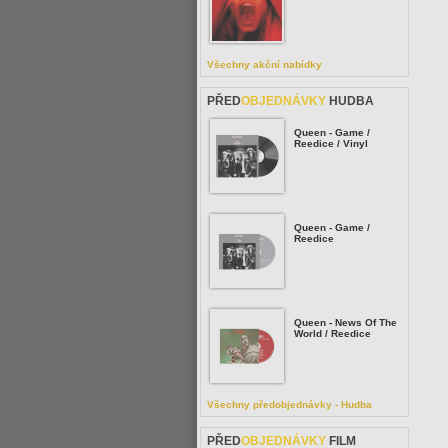
Všechny akční nabídky
PŘED
OBJEDNÁVKY
HUDBA
Queen - Game /
Reedice / Vinyl
Queen - Game /
Reedice
Queen - News Of The
World / Reedice
Všechny předobjednávky - Hudba
PŘED
OBJEDNÁVKY
FILM