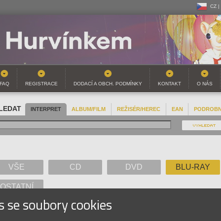
CZ |
CZ |
SK |
FAQ
REGISTRACE
DODACÍ A OBCH. PODMÍNKY
KONTAKT
O NÁS
LEDAT
INTERPRET
ALBUM/FILM
REŽISÉR/HEREC
EAN
PODROB
VŠE
CD
DVD
BLU-RAY
OSTATNÍ
s se soubory cookies
A
B
C
D
E
F
G
H
I
J
K
L
M
N
O
P
Q
R
S
T
U