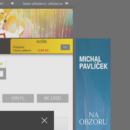
 Kč
Nejste přihlášený
-
přihlásit se
 Kč
Log-in
 EUR
Uživ. jméno:
KOŠÍK
Podrobnosti
Položek:
Heslo:
Cena celkem:
0,00
Kč
NĚ
Registrace
Zapomenuté heslo?
VINYL
4K UHD
Close
V
W
X
Y
Z
Vše