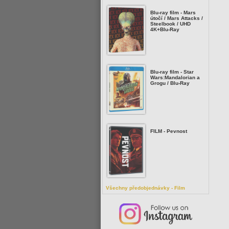
Blu-ray film - Mars
útočí / Mars Attacks /
Steelbook / UHD
4K+Blu-Ray
Blu-ray film - Star
Wars:Mandalorian a
Grogu / Blu-Ray
FILM - Pevnost
Všechny předobjednávky - Film