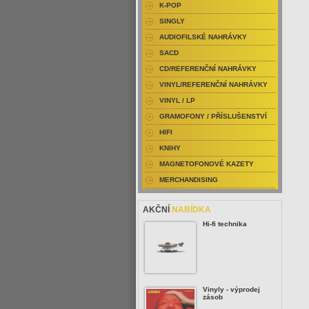
K-POP
SINGLY
AUDIOFILSKÉ NAHRÁVKY
SACD
CD/REFERENČNÍ NAHRÁVKY
VINYL/REFERENČNÍ NAHRÁVKY
VINYL / LP
GRAMOFONY / PŘÍSLUŠENSTVÍ
HIFI
KNIHY
MAGNETOFONOVÉ KAZETY
MERCHANDISING
AKČNÍ
NABÍDKA
Hi-fi technika
Vinyly - výprodej
zásob