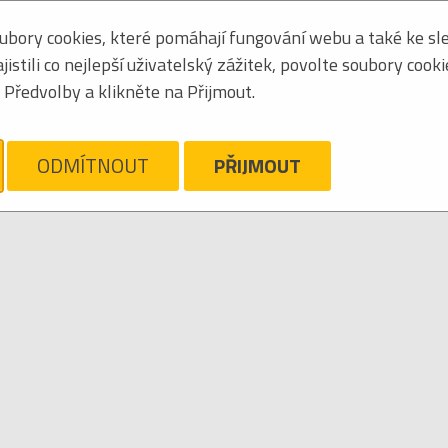
bory cookies, které pomáhají fungování webu a také ke sle
Seřadit podle:
jmén
stili co nejlepší uživatelský zážitek, povolte soubory cook
Tabulkový výpis
Předvolby a klikněte na Přijmout.
ARLOFF
ám líto, ale pro daný žánr/kategorii nejsou v katalogu žádné položky.
Zrušit filtr
ODMÍTNOUT
PŘIJMOUT