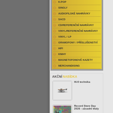
K-POP
SINGLY
AUDIOFILSKÉ NAHRÁVKY
SACD
CD/REFERENČNÍ NAHRÁVKY
VINYL/REFERENČNÍ NAHRÁVKY
VINYL / LP
GRAMOFONY / PŘÍSLUŠENSTVÍ
HIFI
KNIHY
MAGNETOFONOVÉ KAZETY
MERCHANDISING
AKČNÍ
NABÍDKA
Hi-fi technika
Record Store Day
2026 - zásadní tituly