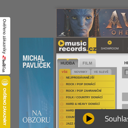
SHOWROOM
HUDBA
FILM
H
VŠE
NOVINKY
VE SLEVĚ
NEJPRODÁVANĚJŠÍ
ROCK / POP DOMÁCÍ
ROCK / POP ZAHRANIČNÍ
FOLK / COUNTRY DOMÁCÍ
HARD & HEAVY DOMÁCÍ
HARD & HEAVY ZAHRANIČNÍ
Souhla
COUNTRY
JAZZ / BLUES