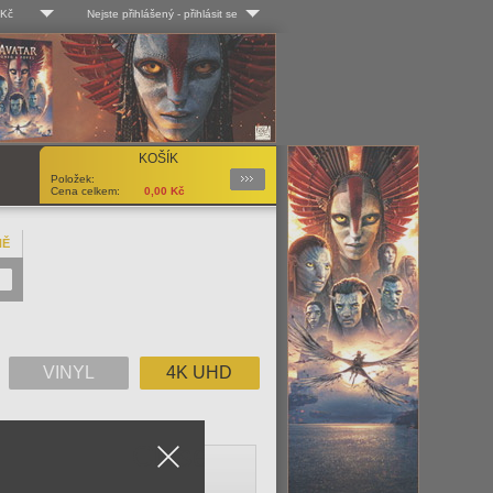
 Kč
Nejste přihlášený
-
přihlásit se
 Kč
Log-in
 EUR
Uživ. jméno:
KOŠÍK
Podrobnosti
Položek:
Heslo:
Cena celkem:
0,00
Kč
NĚ
Registrace
Zapomenuté heslo?
VINYL
4K UHD
Close
V
W
X
Y
Z
Vše