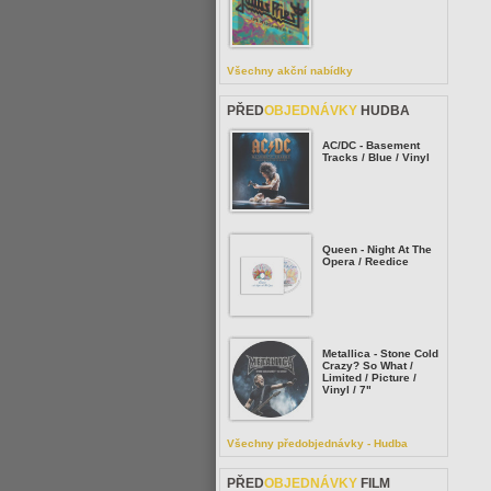
Všechny akční nabídky
PŘED
OBJEDNÁVKY
HUDBA
AC/DC - Basement
Tracks / Blue / Vinyl
Queen - Night At The
Opera / Reedice
Metallica - Stone Cold
Crazy? So What /
Limited / Picture /
Vinyl / 7"
Všechny předobjednávky - Hudba
PŘED
OBJEDNÁVKY
FILM