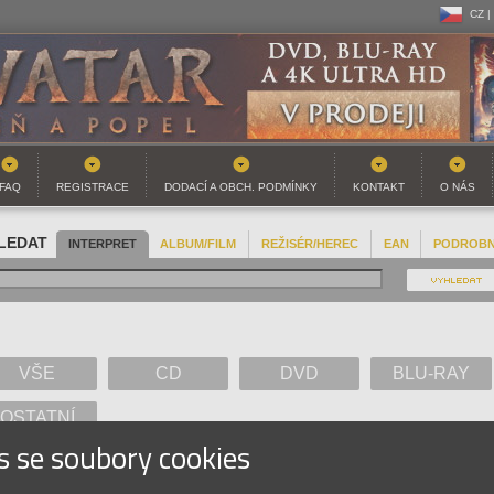
CZ |
CZ |
SK |
FAQ
REGISTRACE
DODACÍ A OBCH. PODMÍNKY
KONTAKT
O NÁS
LEDAT
INTERPRET
ALBUM/FILM
REŽISÉR/HEREC
EAN
PODROB
VŠE
CD
DVD
BLU-RAY
OSTATNÍ
s se soubory cookies
A
B
C
D
E
F
G
H
I
J
K
L
M
N
O
P
Q
R
S
T
U