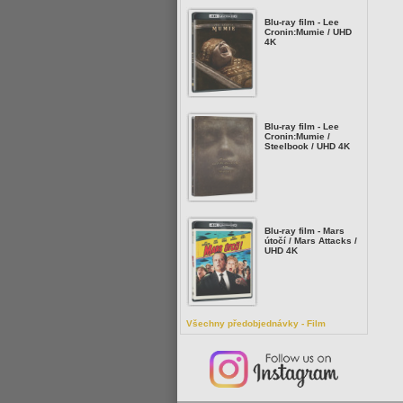
Blu-ray film - Lee
Cronin:Mumie / UHD
4K
Blu-ray film - Lee
Cronin:Mumie /
Steelbook / UHD 4K
Blu-ray film - Mars
útočí / Mars Attacks /
UHD 4K
Všechny předobjednávky - Film