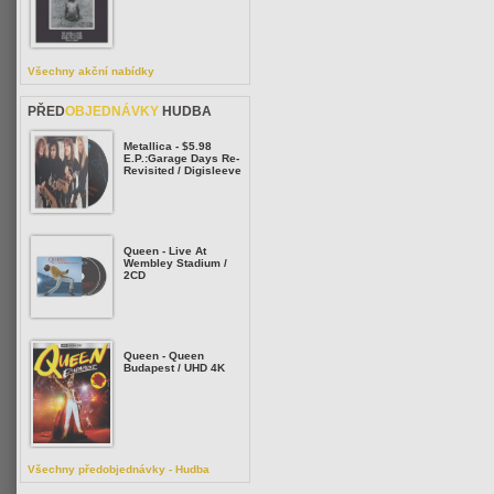
Všechny akční nabídky
PŘED
OBJEDNÁVKY
HUDBA
Metallica - $5.98
E.P.:Garage Days Re-
Revisited / Digisleeve
Queen - Live At
Wembley Stadium /
2CD
Queen - Queen
Budapest / UHD 4K
Všechny předobjednávky - Hudba