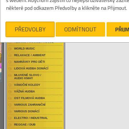
s webem. Abychom zajistili co nejlepší uživatelský zážit
RAP / HIP HOP DOMÁCÍ
některé pod odkazem Předvolby a klikněte na Přijmout.
RAP / HIP HOP ZAHRANIČNÍ
BLU-RAY / HUDBA
Tabulkový výpis
DVD / HUDBA
PŘEDVOLBY
ODMÍTNOUT
PŘIJ
KARLOFF
PUNK / HARDCORE
ACID JAZZ / TRIP HOP
Je nám líto, ale pro daný žánr/kategorii n
TECHNO / TRANCE / HOUSE
WORLD MUSIC
RELAXACE / AMBIENT
NAHRÁVKY PRO DĚTI
LIDOVÁ HUDBA DOMÁCÍ
MLUVENÉ SLOVO /
AUDIO KNIHY
VÁNOČNÍ KOLEDY
VÁŽNÁ HUDBA
OST FILMOVÁ HUDBA
VARIOUS ZAHRANIČNÍ
VARIOUS DOMÁCÍ
ELECTRO / INDUSTRIAL
REGGAE / DUB