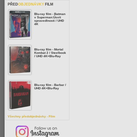
PŘED
OBJEDNÁVKY
FILM
Blu-ray film - Batman
v Superman:Úsvit
spravedlnosti / UHD
4K
Blu-ray film - Mortal
Kombat 2 / Steelbook
/ UHD 4K+Blu-Ray
Blu-ray film - Barbar /
UHD 4K+Blu-Ray
Všechny předobjednávky - Film