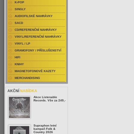
K-POP
SINGLY
AUDIOFILSKÉ NAHRÁVKY
SACD
CD/REFERENČNÍ NAHRÁVKY
VINYL/REFERENČNÍ NAHRÁVKY
VINYL / LP
GRAMOFONY / PŘÍSLUŠENSTVÍ
HIFI
KNIHY
MAGNETOFONOVÉ KAZETY
MERCHANDISING
AKČNÍ
NABÍDKA
Akce Listenable
Records. Vše za 249,-
Supraphon letní
kampaň Folk &
Country 2026