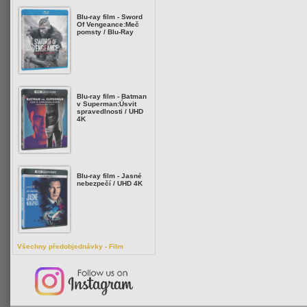
Blu-ray film - Sword
Of Vengeance:Meč
pomsty / Blu-Ray
Blu-ray film - Batman
v Superman:Úsvit
spravedlnosti / UHD
4K
Blu-ray film - Jasné
nebezpečí / UHD 4K
Všechny předobjednávky - Film