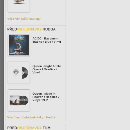
Všechny akční nabídky
PŘED
OBJEDNÁVKY
HUDBA
AC/DC - Basement
Tracks / Blue / Vinyl
Queen - Night At The
Opera / Reedice /
Vinyl
Queen - Made In
Heaven / Reedice /
Vinyl / 2LP
Všechny předobjednávky - Hudba
PŘED
OBJEDNÁVKY
FILM